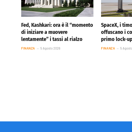
Fed, Kashkari: ora è il “momento
SpaceX, i timo
di iniziare a muovere
offuscano i co
lentamente” i tassi al rialzo
primo lock-u
FINANZA
5 Agosto 2026
FINANZA
5 Agost