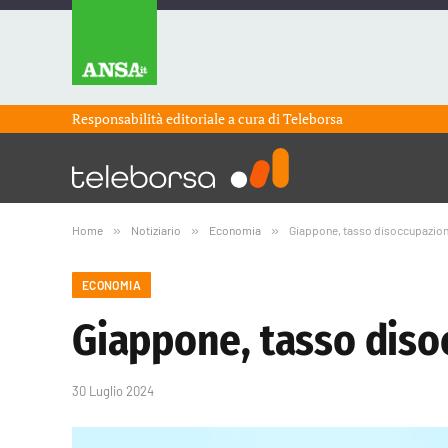
Responsabilità editoriale a cura di
Teleborsa
Home
»
Notiziario
»
Economia
»
Giappone, tasso disoccupazione
ECONOMIA
Giappone, tasso diso
30 Luglio 2024