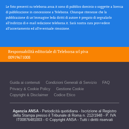
Le foto presenti su teleborsa.ansa.it sono di pubblico dominio o soggette a licenza
di pubblicazione in concessione a Teleborsa. Chiunque ritenesse che la
pubblicazione di un’immagine leda diritti di autore è pregato di segnalarlo
all’indirizzo di e-mail redazione teleborsa.it. Sarà nostra cura provvedere
all’accertamento ed all’eventuale rimozione.
Responsabilità editoriale di
Teleborsa srl
piva
00919671008
Guida ai contenuti
Condizioni Generali di Servizio
FAQ
Privacy & Cookie Policy
Gestione Cookie
Copyright & Disclaimer
Codice Etico
Agenzia ANSA
- Periodicità quotidiana - Iscrizione al Registro
della Stampa presso il Tribunale di Roma n. 212/1948 - P. IVA
IT00876481003 - © Copyright ANSA - Tutti i diritti riservati