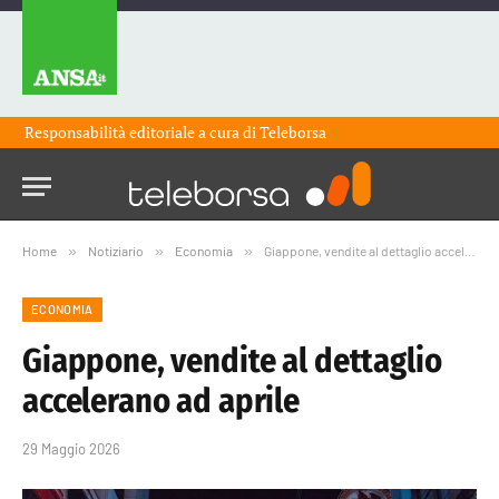
Responsabilità editoriale a cura di
Teleborsa
Home
»
Notiziario
»
Economia
»
Giappone, vendite al dettaglio accelerano ad aprile
ECONOMIA
Giappone, vendite al dettaglio
accelerano ad aprile
29 Maggio 2026