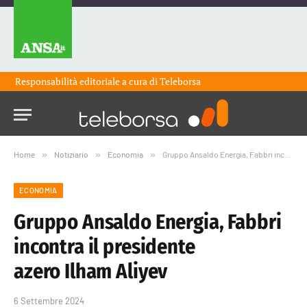
Responsabilità editoriale a cura di
Teleborsa
Home
»
Notiziario
»
Economia
»
Gruppo Ansaldo Energia, Fabbri incontra il presidente azero Ilham Aliyev
ECONOMIA
Gruppo Ansaldo Energia, Fabbri
incontra il presidente
azero Ilham Aliyev
6 Settembre 2024