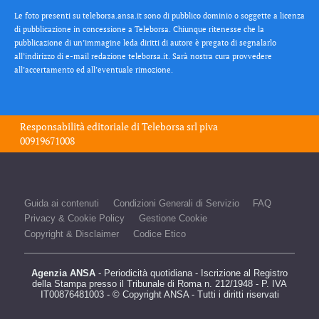
Le foto presenti su teleborsa.ansa.it sono di pubblico dominio o soggette a licenza
di pubblicazione in concessione a Teleborsa. Chiunque ritenesse che la
pubblicazione di un’immagine leda diritti di autore è pregato di segnalarlo
all’indirizzo di e-mail redazione teleborsa.it. Sarà nostra cura provvedere
all’accertamento ed all’eventuale rimozione.
Responsabilità editoriale di
Teleborsa srl
piva
00919671008
Guida ai contenuti
Condizioni Generali di Servizio
FAQ
Privacy & Cookie Policy
Gestione Cookie
Copyright & Disclaimer
Codice Etico
Agenzia ANSA
- Periodicità quotidiana - Iscrizione al Registro
della Stampa presso il Tribunale di Roma n. 212/1948 - P. IVA
IT00876481003 - © Copyright ANSA - Tutti i diritti riservati