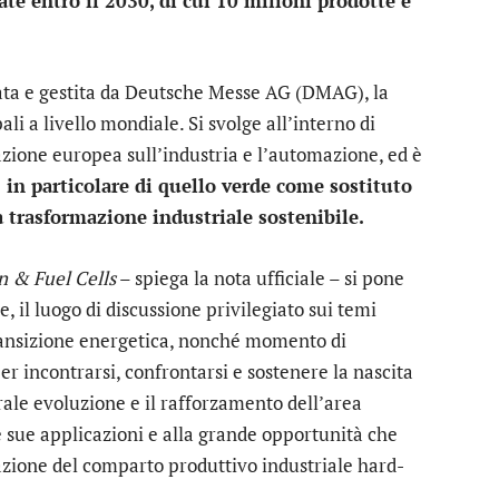
ate entro il 2030, di cui 10 milioni prodotte e
ta e gestita da Deutsche Messe AG (DMAG), la
ali a livello mondiale. Si svolge all’interno di
ione europea sull’industria e l’automazione, ed è
–
in particolare di quello verde come sostituto
a trasformazione industriale sostenibile.
 & Fuel Cells
– spiega la nota ufficiale – si pone
le, il luogo di discussione privilegiato sui temi
transizione energetica, nonché momento di
per incontrarsi, confrontarsi e sostenere la nascita
urale evoluzione e il rafforzamento dell’area
e sue applicazioni e alla grande opportunità che
azione del comparto produttivo industriale hard-