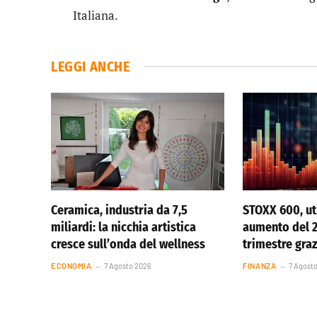
Italiana.
LEGGI ANCHE
Ceramica, industria da 7,5
STOXX 600, uti
miliardi: la nicchia artistica
aumento del 
cresce sull’onda del wellness
trimestre graz
ECONOMIA
7 Agosto 2026
FINANZA
7 Agost