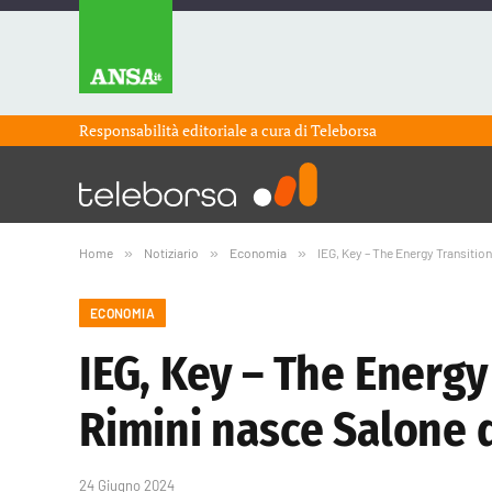
Responsabilità editoriale a cura di
Teleborsa
Home
»
Notiziario
»
Economia
»
IEG, Key – The Energy Transitio
ECONOMIA
IEG, Key – The Energ
Rimini nasce Salone 
24 Giugno 2024