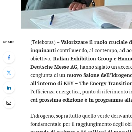
(Teleborsa) –
Valorizzare il ruolo cruciale 
SHARE
inquinant
i contribuendo, al contempo, a
d ac
obiettivo,
Italian Exhibition Group
e Hanno
Deutsche Messe AG,
hanno siglato un accord
congiunta di u
n nuovo Salone dell’Idrogen
all’interno di KEY – The Energy Transitio
l’efficienza energetica, punto di riferimento
cui prossima edizione è in programma alla
L’idrogeno, soprattutto quello verde derivante 
fondamentale per il raggiungimento degli obi