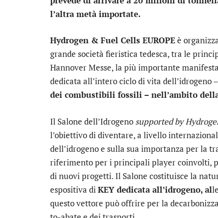
prevede di arrivare a 20 milioni di tonnell
l’altra metà importate.
Hydrogen & Fuel Cells EUROPE
è organizza
grande società fieristica tedesca, tra le princip
Hannover Messe, la più importante manifestaz
dedicata all’intero ciclo di vita dell’idrogeno 
dei combustibili fossili – nell’ambito dell
Il Salone dell’Idrogeno
supported by Hydrogen
l’obiettivo di diventare, a livello internaziona
dell’idrogeno e sulla sua importanza per la 
riferimento per i principali player coinvolti, 
di nuovi progetti. Il Salone costituisce la nat
espositiva di
KEY dedicata all’idrogeno, al
l
questo vettore può offrire per la decarbonizz
to-abate e dei trasporti.