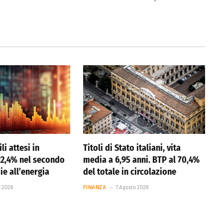
li attesi in
Titoli di Stato italiani, vita
22,4% nel secondo
media a 6,95 anni. BTP al 70,4%
ie all’energia
del totale in circolazione
o 2026
FINANZA
7 Agosto 2026