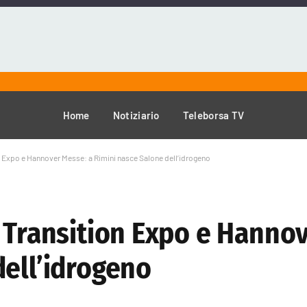
Home
Notiziario
Teleborsa TV
n Expo e Hannover Messe: a Rimini nasce Salone dell’idrogeno
y Transition Expo e Hanno
dell’idrogeno