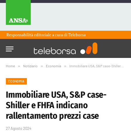
Responsabilità editoriale a cura di
Teleborsa
Home
»
Notiziario
»
Economia
»
Immobiliare USA, S&P case-Shiller e FHFA indicano rallentamento prezzi case
ECONOMIA
Immobiliare USA, S&P case-
Shiller e FHFA indicano
rallentamento prezzi case
27 Agosto 2024