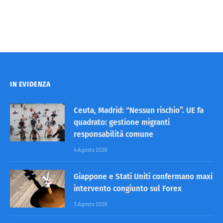
IN EVIDENZA
Ceuta, Madrid: “Nessun rischio”. UE fa
quadrato: gestione migranti
responsabilità comune
4 Agosto 2026
Giappone e Stati Uniti confermano maxi
intervento congiunto sul Forex
3 Agosto 2026