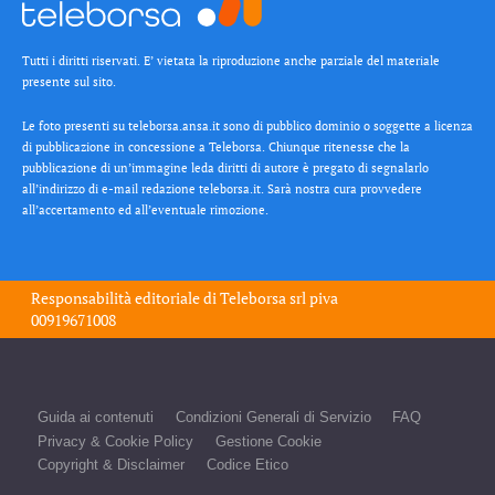
Tutti i diritti riservati. E’ vietata la riproduzione anche parziale del materiale
presente sul sito.
Le foto presenti su teleborsa.ansa.it sono di pubblico dominio o soggette a licenza
di pubblicazione in concessione a Teleborsa. Chiunque ritenesse che la
pubblicazione di un’immagine leda diritti di autore è pregato di segnalarlo
all’indirizzo di e-mail redazione teleborsa.it. Sarà nostra cura provvedere
all’accertamento ed all’eventuale rimozione.
Responsabilità editoriale di
Teleborsa srl
piva
00919671008
Guida ai contenuti
Condizioni Generali di Servizio
FAQ
Privacy & Cookie Policy
Gestione Cookie
Copyright & Disclaimer
Codice Etico