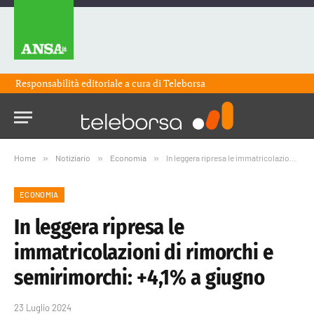
Responsabilità editoriale a cura di
Teleborsa
Home
»
Notiziario
»
Economia
»
In leggera ripresa le immatricolazioni di rimorchi e semirimorchi: +4,1% a giugno
ECONOMIA
In leggera ripresa le
immatricolazioni di rimorchi e
semirimorchi: +4,1% a giugno
23 Luglio 2024