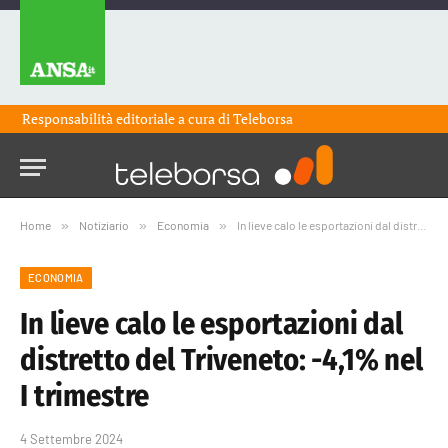
Responsabilità editoriale a cura di
Teleborsa
Home
»
Notiziario
»
Economia
»
In lieve calo le esportazioni dal distretto del Triveneto: -4,1% nel I trimestre
ECONOMIA
In lieve calo le esportazioni dal
distretto del Triveneto: -4,1% nel
I trimestre
4 Settembre 2024