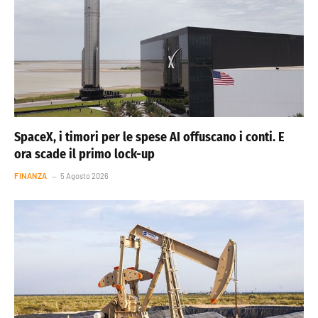
SpaceX, i timori per le spese AI offuscano i conti. E
ora scade il primo lock-up
FINANZA
5 Agosto 2026