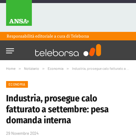
Responsabilità editoriale a cura di
Teleborsa
Home
»
Notiziario
»
Economia
»
Industria, prosegue calo fatturato a settembre: pesa domanda interna
ECONOMIA
Industria, prosegue calo
fatturato a settembre: pesa
domanda interna
29 Novembre 2024