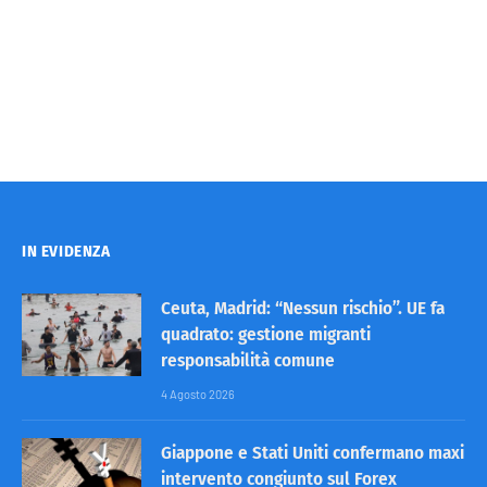
IN EVIDENZA
Ceuta, Madrid: “Nessun rischio”. UE fa
quadrato: gestione migranti
responsabilità comune
4 Agosto 2026
Giappone e Stati Uniti confermano maxi
intervento congiunto sul Forex