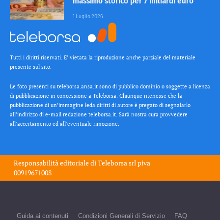
massimo storico per 7 miliardi euro
1 Luglio 2026
Tutti i diritti riservati. E’ vietata la riproduzione anche parziale del materiale
presente sul sito.
Le foto presenti su teleborsa.ansa.it sono di pubblico dominio o soggette a licenza
di pubblicazione in concessione a Teleborsa. Chiunque ritenesse che la
pubblicazione di un’immagine leda diritti di autore è pregato di segnalarlo
all’indirizzo di e-mail redazione teleborsa.it. Sarà nostra cura provvedere
all’accertamento ed all’eventuale rimozione.
Responsabilità editoriale di
Teleborsa srl
piva
00919671008
Guida ai contenuti
Condizioni Generali di Servizio
FAQ