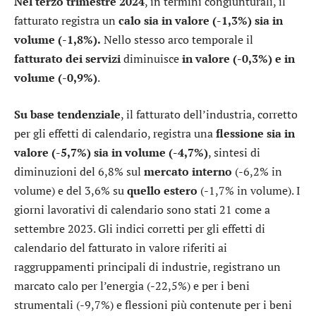
Nel terzo trimestre 2024
, in termini congiunturali, il
fatturato registra un
calo sia in valore (-1,3%) sia in
volume (-1,8%).
Nello stesso arco temporale il
fatturato dei servizi
diminuisce
in valore (-0,3%) e in
volume (-0,9%)
.
Su base tendenziale
, il fatturato dell’industria, corretto
per gli effetti di calendario, registra una
flessione sia in
valore (-5,7%) sia in volume (-4,7%)
, sintesi di
diminuzioni del 6,8% sul
mercato interno
(-6,2% in
volume) e del 3,6% su
quello estero
(-1,7% in volume). I
giorni lavorativi di calendario sono stati 21 come a
settembre 2023. Gli indici corretti per gli effetti di
calendario del fatturato in valore riferiti ai
raggruppamenti principali di industrie, registrano un
marcato calo per l’energia (-22,5%) e per i beni
strumentali (-9,7%) e flessioni più contenute per i beni