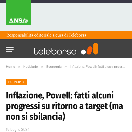
Responsabilità editoriale a cura di
Teleborsa
Home
»
Notiziario
»
Economia
»
Inflazione, Powell: fatti alcuni progressi su ritorno a target (ma non si sbilancia)
ECONOMIA
Inflazione, Powell: fatti alcuni
progressi su ritorno a target (ma
non si sbilancia)
15 Luglio 2024