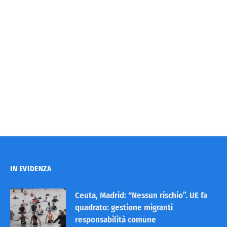
IN EVIDENZA
Ceuta, Madrid: “Nessun rischio”. UE fa
quadrato: gestione migranti
responsabilità comune