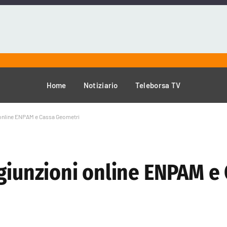
Home
Notiziario
Teleborsa TV
 online ENPAM e Cassa Geometri
ngiunzioni online ENPAM e