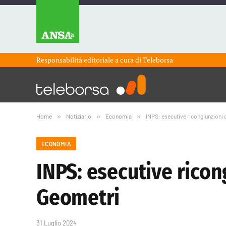
Responsabilità editoriale a cura di
Teleborsa
Home
»
Notiziario
»
Economia
»
INPS: esecutive ricongiunzioni
ECONOMIA
INPS: esecutive rico
Geometri
31 Luglio 2024