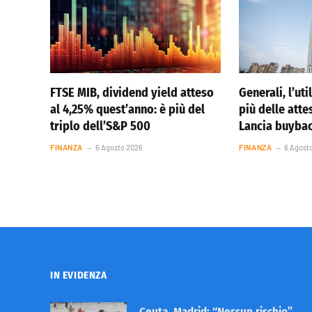
FTSE MIB, dividend yield atteso
Generali, l’ut
al 4,25% quest’anno: è più del
più delle atte
triplo dell’S&P 500
Lancia buybac
FINANZA
6 Agosto 2026
FINANZA
6 Agost
IN EVIDENZA
Ceuta, Madrid: “Nessun rischio”.