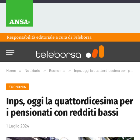
Responsabilità editoriale a cura di
Teleborsa
Home
»
Notiziario
»
Economia
»
Inps, oggi la quattordicesima per i pensionati con redditi bassi
ECONOMIA
Inps, oggi la quattordicesima per
i pensionati con redditi bassi
1 Luglio 2024