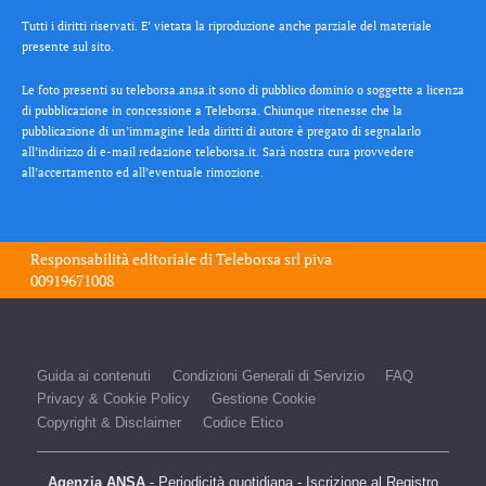
Tutti i diritti riservati. E’ vietata la riproduzione anche parziale del materiale
presente sul sito.
Le foto presenti su teleborsa.ansa.it sono di pubblico dominio o soggette a licenza
di pubblicazione in concessione a Teleborsa. Chiunque ritenesse che la
pubblicazione di un’immagine leda diritti di autore è pregato di segnalarlo
all’indirizzo di e-mail redazione teleborsa.it. Sarà nostra cura provvedere
all’accertamento ed all’eventuale rimozione.
Responsabilità editoriale di
Teleborsa srl
piva
00919671008
Guida ai contenuti
Condizioni Generali di Servizio
FAQ
Privacy & Cookie Policy
Gestione Cookie
Copyright & Disclaimer
Codice Etico
Agenzia ANSA
- Periodicità quotidiana - Iscrizione al Registro