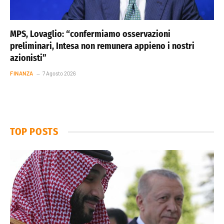
MPS, Lovaglio: “confermiamo osservazioni
preliminari, Intesa non remunera appieno i nostri
azionisti”
FINANZA
7 Agosto 2026
TOP POSTS