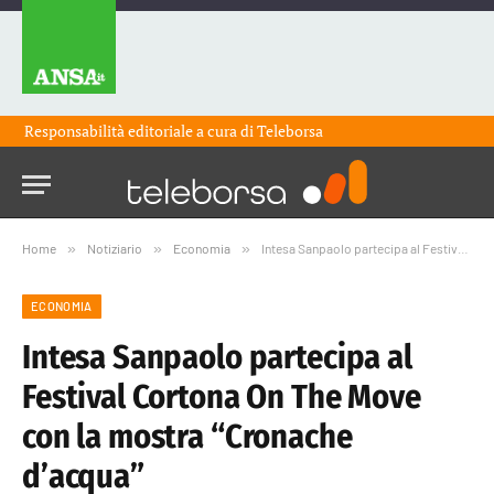
Responsabilità editoriale a cura di
Teleborsa
Home
»
Notiziario
»
Economia
»
Intesa Sanpaolo partecipa al Festival Cortona On The Move con la mostra “Cronache d’acqua”
ECONOMIA
Intesa Sanpaolo partecipa al
Festival Cortona On The Move
con la mostra “Cronache
d’acqua”