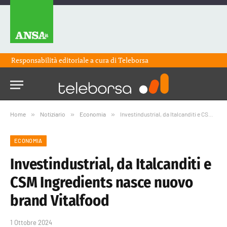
Responsabilità editoriale a cura di
Teleborsa
Home
»
Notiziario
»
Economia
»
Investindustrial, da Italcanditi e CSM Ingredients nasce nuovo brand Vitalfood
ECONOMIA
Investindustrial, da Italcanditi e
CSM Ingredients nasce nuovo
brand Vitalfood
1 Ottobre 2024