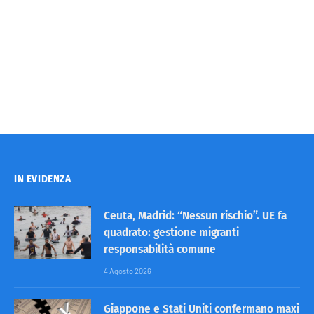
IN EVIDENZA
Ceuta, Madrid: “Nessun rischio”. UE fa
quadrato: gestione migranti
responsabilità comune
4 Agosto 2026
Giappone e Stati Uniti confermano maxi