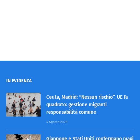
IN EVIDENZA
Ceuta, Madrid: “Nessun rischio”. UE fa
quadrato: gestione migranti
responsabilità comune
4 Agosto 2026
Giappone e Stati Uniti confermano maxi