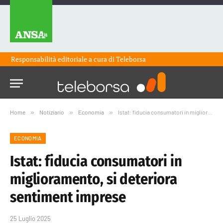
Responsabilità editoriale a cura di
Teleborsa
Home
»
Notiziario
»
Economia
»
Istat: fiducia consumatori in miglioramento, si deteriora sentiment imprese
ECONOMIA
Istat: fiducia consumatori in
miglioramento, si deteriora
sentiment imprese
25 Luglio 2025