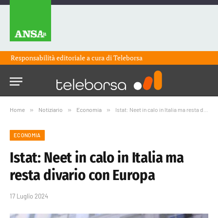
Responsabilità editoriale a cura di
Teleborsa
Home
»
Notiziario
»
Economia
»
Istat: Neet in calo in Italia ma resta divario con Europa
ECONOMIA
Istat: Neet in calo in Italia ma
resta divario con Europa
17 Luglio 2024