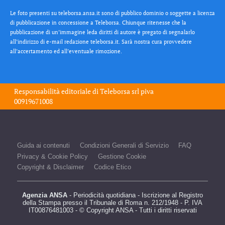
Le foto presenti su teleborsa.ansa.it sono di pubblico dominio o soggette a licenza
di pubblicazione in concessione a Teleborsa. Chiunque ritenesse che la
pubblicazione di un’immagine leda diritti di autore è pregato di segnalarlo
all’indirizzo di e-mail redazione teleborsa.it. Sarà nostra cura provvedere
all’accertamento ed all’eventuale rimozione.
Responsabilità editoriale di
Teleborsa srl
piva
00919671008
Guida ai contenuti
Condizioni Generali di Servizio
FAQ
Privacy & Cookie Policy
Gestione Cookie
Copyright & Disclaimer
Codice Etico
Agenzia ANSA
- Periodicità quotidiana - Iscrizione al Registro
della Stampa presso il Tribunale di Roma n. 212/1948 - P. IVA
IT00876481003 - © Copyright ANSA - Tutti i diritti riservati