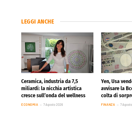
LEGGI ANCHE
Ceramica, industria da 7,5
Yen, Usa vend
miliardi: la nicchia artistica
avvisare la Bc
cresce sull’onda del wellness
colta di sorp
ECONOMIA
7 Agosto 2026
FINANZA
7 Agost