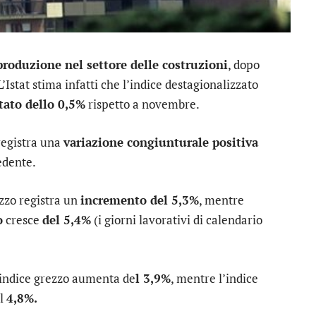
produzione nel settore delle costruzioni
, dopo
’Istat stima infatti che l’indice destagionalizzato
ato dello 0,5%
rispetto a novembre.
registra una
variazione congiunturale positiva
edente.
ezzo registra un
incremento del 5,3%
, mentre
o
cresce
del 5,4%
(i giorni lavorativi di calendario
l’indice grezzo aumenta de
l 3,9%
, mentre l’indice
el
4,8%.