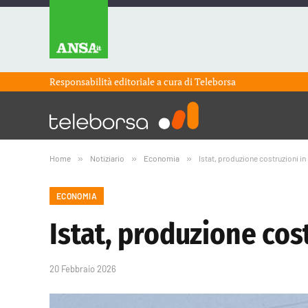
Responsabilità editoriale a cura di
Teleborsa
Home
»
Notiziario
»
Economia
»
Istat, produzione costruzioni i
ECONOMIA
Istat, produzione cos
20 Febbraio 2026