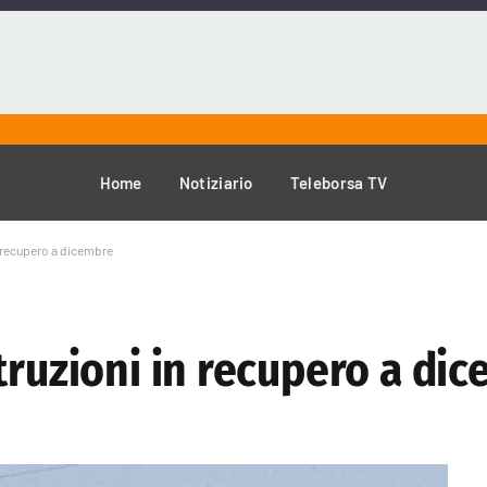
Home
Notiziario
Teleborsa TV
n recupero a dicembre
truzioni in recupero a di