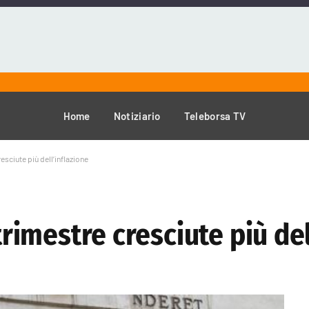
Home
Notiziario
Teleborsa TV
resciute più dell’inflazione
 trimestre cresciute più de