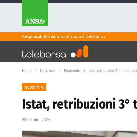
Responsabilità editoriale a cura di
Teleborsa
Home
»
Notiziario
»
Economia
»
Istat, retribuzioni 3° trimestre c
ECONOMIA
Istat, retribuzioni 3°
29 Ottobre 2024