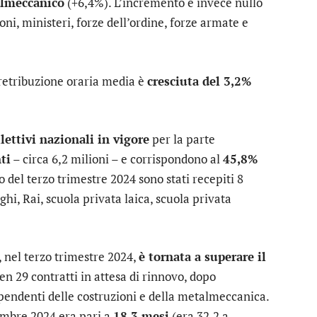
lmeccanico
(+6,4%). L’incremento è invece nullo
ni, ministeri, forze dell’ordine, forze armate e
 retribuzione oraria media è
cresciuta del 3,2%
llettivi nazionali in vigore
per la parte
ti
– circa 6,2 milioni – e corrispondono al
45,8%
 del terzo trimestre 2024 sono stati recepiti 8
ghi, Rai, scuola privata laica, scuola privata
, nel terzo trimestre 2024,
è tornata a superare il
en 29 contratti in attesa di rinnovo, dopo
dipendenti delle costruzioni e della metalmeccanica.
embre 2024 era pari a
18,3 mesi
(era 32,2 a