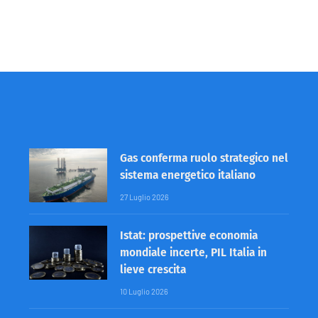
Gas conferma ruolo strategico nel
sistema energetico italiano
27 Luglio 2026
Istat: prospettive economia
mondiale incerte, PIL Italia in
lieve crescita
10 Luglio 2026