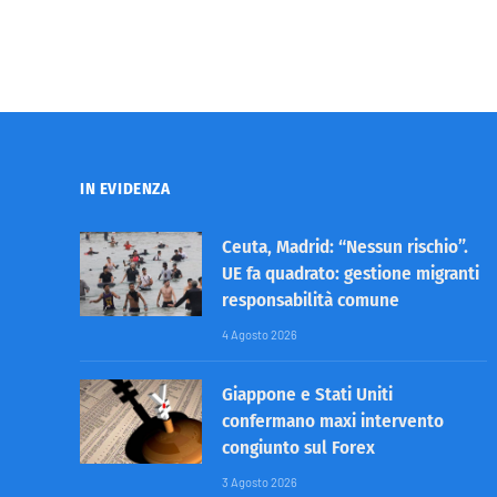
IN EVIDENZA
Ceuta, Madrid: “Nessun rischio”.
UE fa quadrato: gestione migranti
responsabilità comune
4 Agosto 2026
Giappone e Stati Uniti
confermano maxi intervento
congiunto sul Forex
3 Agosto 2026