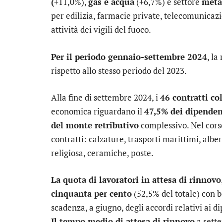
(
+11,0%),
gas e acqua
(+6,7%) e settore
meta
per edilizia, farmacie private, telecomunicazio
attività dei vigili del fuoco.
Per il periodo gennaio-settembre 2024
, la
rispetto allo stesso periodo del 2023.
Alla fine di settembre 2024, i
46 contratti co
economica riguardano il
47,5% dei dipenden
del monte retributivo
complessivo. Nel corso
contratti: calzature, trasporti marittimi, alber
religiosa, ceramiche, poste.
La quota di lavoratori in attesa di rinnovo
cinquanta per cento
(52,5% del totale) con b
scadenza, a giugno, degli accordi relativi ai 
Il tempo medio di attesa di rinnovo
a sett