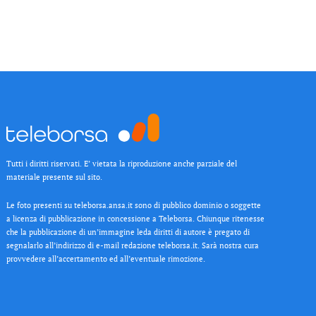
Tutti i diritti riservati. E’ vietata la riproduzione anche parziale del
materiale presente sul sito.
Le foto presenti su teleborsa.ansa.it sono di pubblico dominio o soggette
a licenza di pubblicazione in concessione a Teleborsa. Chiunque ritenesse
che la pubblicazione di un’immagine leda diritti di autore è pregato di
segnalarlo all’indirizzo di e-mail redazione teleborsa.it. Sarà nostra cura
provvedere all’accertamento ed all’eventuale rimozione.