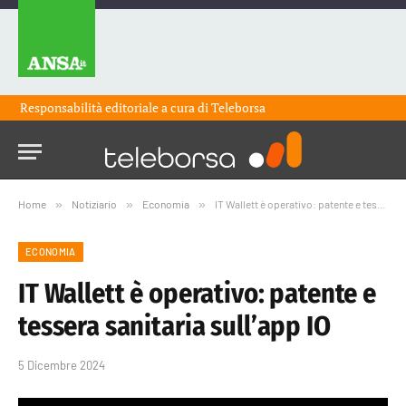
Responsabilità editoriale a cura di
Teleborsa
Home
»
Notiziario
»
Economia
»
IT Wallett è operativo: patente e tessera sanitaria sull’app IO
ECONOMIA
IT Wallett è operativo: patente e
tessera sanitaria sull’app IO
5 Dicembre 2024