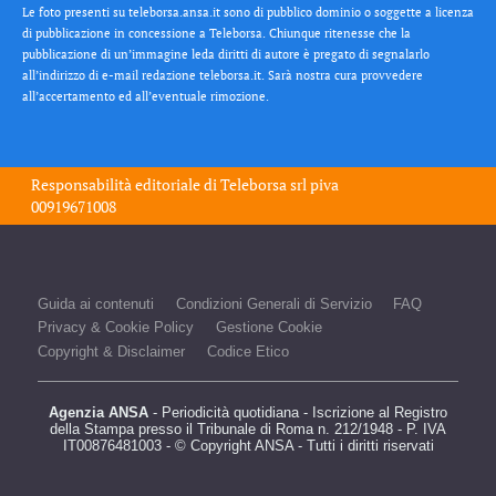
Le foto presenti su teleborsa.ansa.it sono di pubblico dominio o soggette a licenza
di pubblicazione in concessione a Teleborsa. Chiunque ritenesse che la
pubblicazione di un’immagine leda diritti di autore è pregato di segnalarlo
all’indirizzo di e-mail redazione teleborsa.it. Sarà nostra cura provvedere
all’accertamento ed all’eventuale rimozione.
Responsabilità editoriale di
Teleborsa srl
piva
00919671008
Guida ai contenuti
Condizioni Generali di Servizio
FAQ
Privacy & Cookie Policy
Gestione Cookie
Copyright & Disclaimer
Codice Etico
Agenzia ANSA
- Periodicità quotidiana - Iscrizione al Registro
della Stampa presso il Tribunale di Roma n. 212/1948 - P. IVA
IT00876481003 - © Copyright ANSA - Tutti i diritti riservati