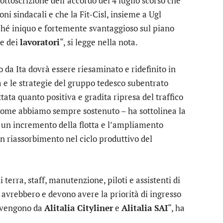
ottoscrizione dell’accordo del 4 luglio scorso che
oni sindacali e che la Fit-Cisl, insieme a Ugl
ché iniquo e fortemente svantaggioso sul piano
e dei
lavoratori
“, si legge nella nota.
da Ita dovrà essere riesaminato e ridefinito in
 e le strategie del gruppo tedesco subentrato
tata quanto positiva e gradita ripresa del traffico
 come abbiamo sempre sostenuto – ha sottolinea la
e un incremento della flotta e l’ampliamento
 riassorbimento nel ciclo produttivo del
i terra, staff, manutenzione, piloti e assistenti di
, avrebbero e devono avere la priorità di ingresso
rovengono da
Alitalia Cityliner
e
Alitalia SAI
“, ha