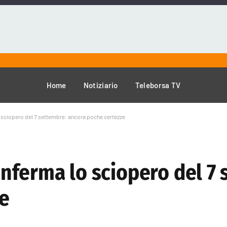
Home
Notiziario
Teleborsa TV
lo sciopero del 7 settembre: ancora poche certezze
conferma lo sciopero del 7
e