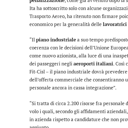
penalizzazione
, come già avvenuto dopo la s
Ita ha sottoscritto solo con alcune organizzazi
Trasporto Aereo, ha ritenuto non firmare poi
economico per la generalità delle
lavoratrici
“Il
piano
industriale
a suo tempo predisposto 
coerenza con le decisioni dell’Unione Europea
come nuovo azionista, alla luce di una inaspet
dei passeggeri negli
aeroporti
italiani
. Così
Fit-Cisl – il piano industriale dovrà preveder
dell’offerta commerciale che consentiranno un
personale ancora in cassa integrazione”.
“Si tratta di circa 2.200 risorse fra personale d
volo i quali, secondo gli affidamenti aziendali
in azienda rispetto a candidature che non p
aggiunto.