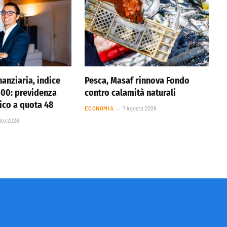
anziaria, indice
Pesca, Masaf rinnova Fondo
 100: previdenza
contro calamità naturali
tico a quota 48
ECONOMIA
7 Agosto 2026
sto 2026