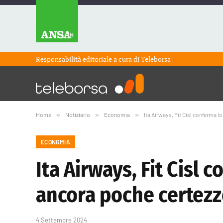
Responsabilità editoriale a cura di
Teleborsa
Home
»
Notiziario
»
Economia
»
Ita Airways, Fit Cisl conferma 
ECONOMIA
Ita Airways, Fit Cisl 
ancora poche certezz
4 Settembre 2024