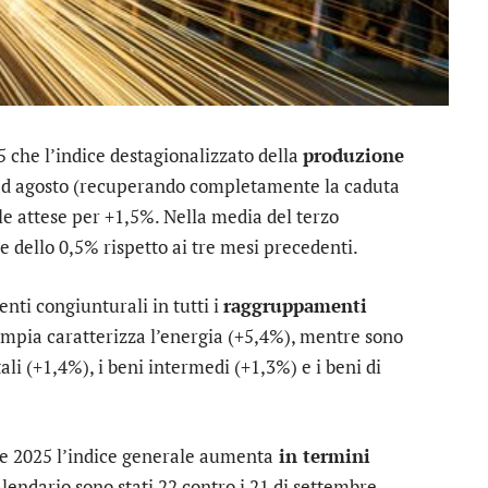
 che l’indice destagionalizzato della
produzione
 ad agosto (recuperando completamente la caduta
le attese per +1,5%. Nella media del terzo
e dello 0,5% rispetto ai tre mesi precedenti.
nti congiunturali in tutti i
raggruppamenti
ampia caratterizza l’energia (+5,4%), mentre sono
ali (+1,4%), i beni intermedi (+1,3%) e i beni di
bre 2025 l’indice generale aumenta
in termini
calendario sono stati 22 contro i 21 di settembre