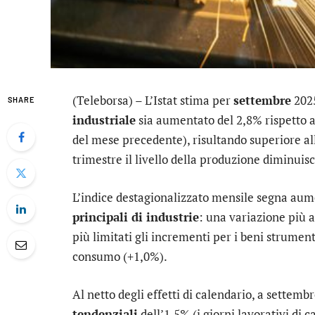
(Teleborsa) – L’Istat stima per
settembre
2025
SHARE
industriale
sia aumentato del 2,8% rispetto
del mese precedente), risultando superiore al
trimestre il livello della produzione diminuisc
L’indice destagionalizzato mensile segna aume
principali di industrie
: una variazione più 
più limitati gli incrementi per i beni strument
consumo (+1,0%).
Al netto degli effetti di calendario, a settem
tendenziali
dell’1,5% (i giorni lavorativi di 