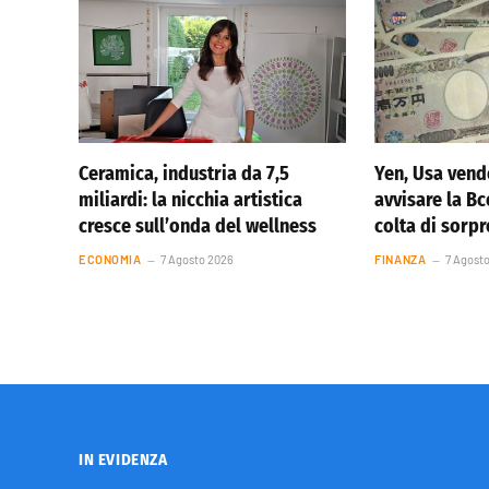
Ceramica, industria da 7,5
Yen, Usa vend
miliardi: la nicchia artistica
avvisare la Bc
cresce sull’onda del wellness
colta di sorp
ECONOMIA
7 Agosto 2026
FINANZA
7 Agost
IN EVIDENZA