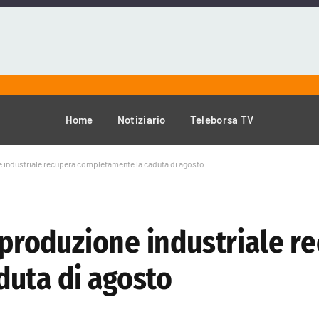
Home
Notiziario
Teleborsa TV
ne industriale recupera completamente la caduta di agosto
a produzione industriale r
uta di agosto