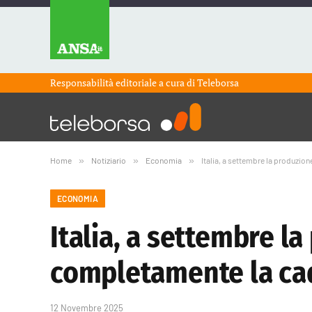
Responsabilità editoriale a cura di
Teleborsa
Home
»
Notiziario
»
Economia
»
Italia, a settembre la produzio
ECONOMIA
Italia, a settembre l
completamente la cad
12 Novembre 2025