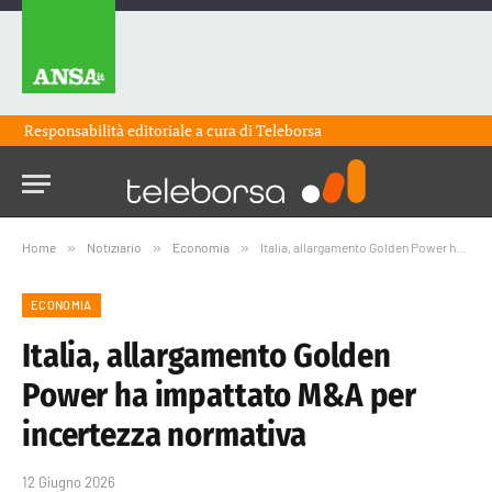
Responsabilità editoriale a cura di
Teleborsa
Home
»
Notiziario
»
Economia
»
Italia, allargamento Golden Power ha impattato M&A per incertezza normativa
ECONOMIA
Italia, allargamento Golden
Power ha impattato M&A per
incertezza normativa
12 Giugno 2026