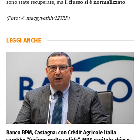
sono state recuperate, ma il
flusso si è normalizzato
.
(Foto: © macgyverhh/123RF)
LEGGI ANCHE
Banco BPM, Castagna: con Crédit Agricole Italia
sarebbe “fusione molto solida”, MPS capitolo chiuso