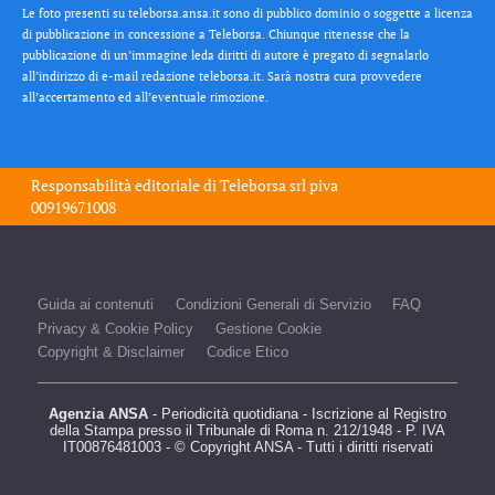
Le foto presenti su teleborsa.ansa.it sono di pubblico dominio o soggette a licenza
di pubblicazione in concessione a Teleborsa. Chiunque ritenesse che la
pubblicazione di un’immagine leda diritti di autore è pregato di segnalarlo
all’indirizzo di e-mail redazione teleborsa.it. Sarà nostra cura provvedere
all’accertamento ed all’eventuale rimozione.
Responsabilità editoriale di
Teleborsa srl
piva
00919671008
Guida ai contenuti
Condizioni Generali di Servizio
FAQ
Privacy & Cookie Policy
Gestione Cookie
Copyright & Disclaimer
Codice Etico
Agenzia ANSA
- Periodicità quotidiana - Iscrizione al Registro
della Stampa presso il Tribunale di Roma n. 212/1948 - P. IVA
IT00876481003 - © Copyright ANSA - Tutti i diritti riservati