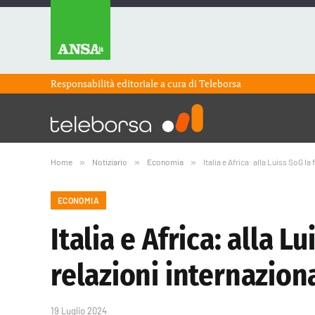
Responsabilità editoriale a cura di
Teleborsa
Home
»
Notiziario
»
Economia
»
Italia e Africa: alla Luiss SoG l
ECONOMIA
Italia e Africa: alla 
relazioni internazion
19 Luglio 2024