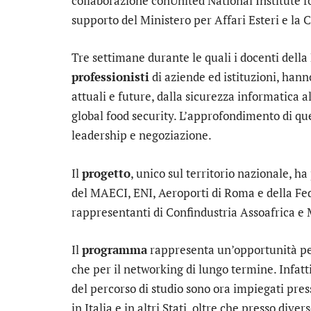
collaborazione conUnited National Institute f
supporto del Ministero per Affari Esteri e la
Tre settimane durante le quali i docenti della
professionisti
di aziende ed istituzioni, hann
attuali e future, dalla sicurezza informatica al
global food security. L’approfondimento di que
leadership e negoziazione.
Il
progetto
, unico sul territorio nazionale, ha 
del MAECI, ENI, Aeroporti di Roma e della Fed
rappresentanti di Confindustria Assoafrica e
Il
programma
rappresenta un’opportunità per 
che per il networking di lungo termine. Infatti
del percorso di studio sono ora impiegati pre
in Italia e in altri Stati, oltre che presso dive