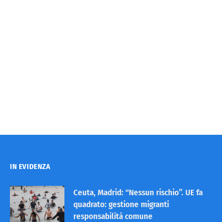
IN EVIDENZA
Ceuta, Madrid: “Nessun rischio”. UE fa
quadrato: gestione migranti
responsabilità comune