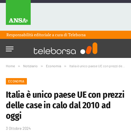
Responsabilità editoriale a cura di
Teleborsa
Home
»
Notiziario
»
Economia
»
Italia è unico paese UE con prezzi delle case in calo dal 2010 ad oggi
ECONOMIA
Italia è unico paese UE con prezzi
delle case in calo dal 2010 ad
oggi
3 Ottobre 2024