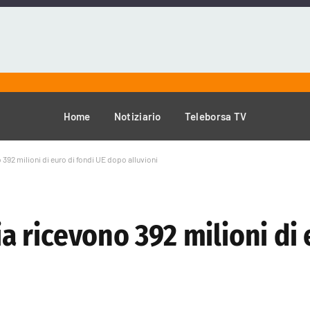
Home
Notiziario
Teleborsa TV
o 392 milioni di euro di fondi UE dopo alluvioni
ria ricevono 392 milioni di