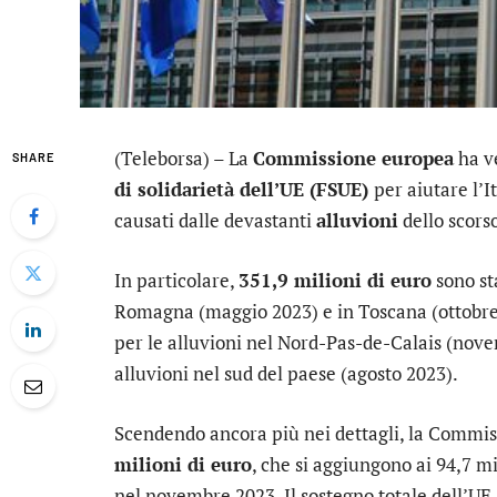
(Teleborsa) – La
Commissione europea
ha v
SHARE
di solidarietà dell’UE (FSUE)
per aiutare l’I
causati dalle devastanti
alluvioni
dello scors
In particolare,
351,9 milioni di euro
sono sta
Romagna (maggio 2023) e in Toscana (ottobre 
per le alluvioni nel Nord-Pas-de-Calais (novem
alluvioni nel sud del paese (agosto 2023).
Scendendo ancora più nei dettagli, la Commiss
milioni di euro
, che si aggiungono ai 94,7 mi
nel novembre 2023. Il sostegno totale dell’UE