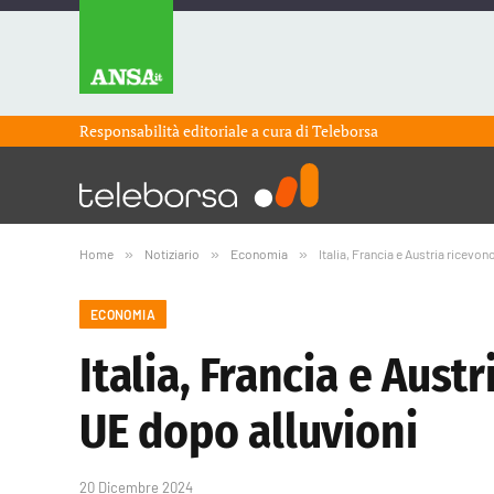
Responsabilità editoriale a cura di
Teleborsa
Home
»
Notiziario
»
Economia
»
Italia, Francia e Austria ricevon
ECONOMIA
Italia, Francia e Aust
UE dopo alluvioni
20 Dicembre 2024