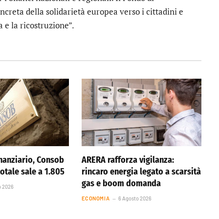
ncreta della solidarietà europea verso i cittadini e
a e la ricostruzione”.
nanziario, Consob
ARERA rafforza vigilanza:
totale sale a 1.805
rincaro energia legato a scarsità
gas e boom domanda
o 2026
ECONOMIA
6 Agosto 2026