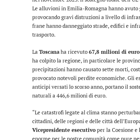
Le alluvioni in Emilia-Romagna hanno avuto 
provocando gravi distruzioni a livello di infras
frane hanno danneggiato strade, edifici e infra
trasporto.
La
Toscana
ha ricevuto
67,8 milioni di euro
ha colpito la regione, in particolare le provinc
precipitazioni hanno causato sette morti, costr
provocato notevoli perdite economiche. Gli es
anticipi versati lo scorso anno, portano il sost
naturali a 446,6 milioni di euro.
“Le catastrofi legate al clima stanno perturba
cittadini, delle regioni e delle città dell’Eu
Vicepresidente esecutivo
per la Coesione e l
enorme per le nostre comunità come pure per i 