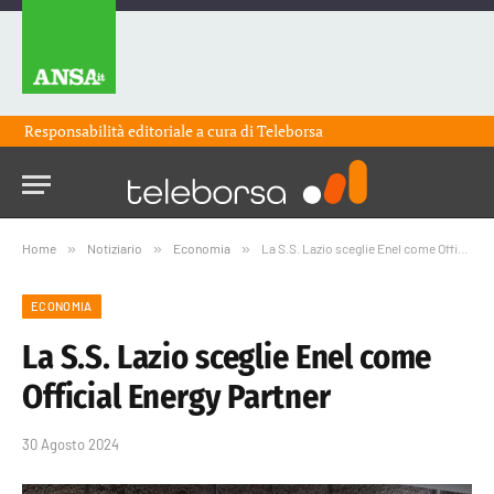
Responsabilità editoriale a cura di
Teleborsa
Home
»
Notiziario
»
Economia
»
La S.S. Lazio sceglie Enel come Official Energy Partner
ECONOMIA
La S.S. Lazio sceglie Enel come
Official Energy Partner
30 Agosto 2024