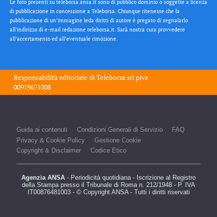
Le foto presenti su teleborsa.ansa.it sono di pubblico dominio o soggette a licenza
di pubblicazione in concessione a Teleborsa. Chiunque ritenesse che la
pubblicazione di un’immagine leda diritti di autore è pregato di segnalarlo
all’indirizzo di e-mail redazione teleborsa.it. Sarà nostra cura provvedere
all’accertamento ed all’eventuale rimozione.
Responsabilità editoriale di
Teleborsa srl
piva
00919671008
Guida ai contenuti
Condizioni Generali di Servizio
FAQ
Privacy & Cookie Policy
Gestione Cookie
Copyright & Disclaimer
Codice Etico
Agenzia ANSA
- Periodicità quotidiana - Iscrizione al Registro
della Stampa presso il Tribunale di Roma n. 212/1948 - P. IVA
IT00876481003 - © Copyright ANSA - Tutti i diritti riservati