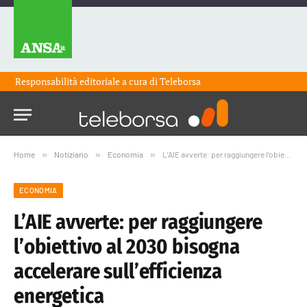
Responsabilità editoriale a cura di
Teleborsa
Home
»
Notiziario
»
Economia
»
L’AIE avverte: per raggiungere l’obiettivo al 2030 bisogna accelerare sull’efficienza energetica
ECONOMIA
L’AIE avverte: per raggiungere
l’obiettivo al 2030 bisogna
accelerare sull’efficienza
energetica