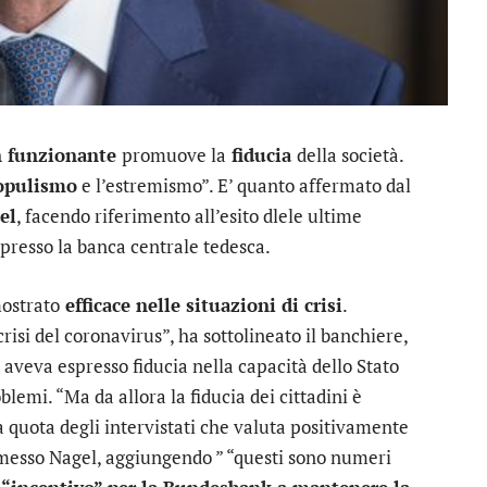
n funzionante
promuove la
fiducia
della società.
opulismo
e l’estremismo”. E’ quanto affermato dal
el
, facendo riferimento all’esito dlele ultime
presso la banca centrale tedesca.
mostrato
efficace nelle situazioni di crisi
.
 crisi del coronavirus”, ha sottolineato il banchiere,
i aveva espresso fiducia nella capacità dello Stato
lemi. “Ma da allora la fiducia dei cittadini è
a quota degli intervistati che valuta positivamente
mmesso Nagel, aggiungendo ” “questi sono numeri