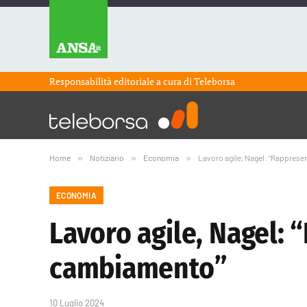
Responsabilità editoriale a cura di
Teleborsa
Home
»
Notiziario
»
Economia
»
Lavoro agile, Nagel: “Rapprese
ECONOMIA
Lavoro agile, Nagel: 
cambiamento”
10 Luglio 2024