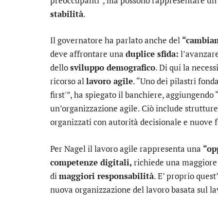
preoccupanti”, ma possono rappresentare un
stabilità
.
Il governatore ha parlato anche del
“cambiam
deve affrontare una
duplice sfida:
l’avanzare
dello
sviluppo demografico
. Di qui la neces
ricorso al
lavoro agile
. “Uno dei pilastri fon
first'”, ha spiegato il banchiere, aggiungendo
un’organizzazione agile. Ciò include strutture 
organizzati con autorità decisionale e nuove 
Per Nagel il lavoro agile rappresenta una
“op
competenze digitali,
richiede una maggior
di
maggiori responsabilità
. E’ proprio quest
nuova organizzazione del lavoro basata sul lav