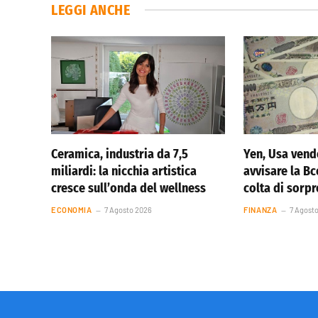
LEGGI ANCHE
Ceramica, industria da 7,5
Yen, Usa vend
miliardi: la nicchia artistica
avvisare la Bc
cresce sull’onda del wellness
colta di sorp
ECONOMIA
7 Agosto 2026
FINANZA
7 Agost