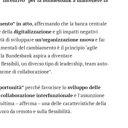
“incentivo” per la Bundesbank a mantenere la
ento” in atto
, affermando che la banca centrale
 della
digitalizzazione
e gli impatti negativi
sità di sviluppare
un’organizzazione nuova
e far
damentali del cambiamento è il principio ‘agile
 “la Bundesbank aspira a diventare
flessibili, un diverso tipo di leadership, team auto-
forme di collaborazione”.
portunità”
perché favorisce lo
sviluppo delle
e
collaborazione interfunzionale
e l’assunzione
’ultima – afferma – una delle caratteristiche della
oro da remoto e sulla flessibilità.