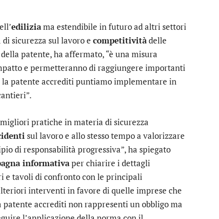
ell’
edilizia
ma estendibile in futuro ad altri settori
 di sicurezza sul lavoro e
competitività
delle
e della patente, ha affermato, “è una misura
impatto e permetteranno di raggiungere importanti
rso la patente accrediti puntiamo implementare in
cantieri”.
migliori pratiche in materia di sicurezza
cidenti
sul lavoro e allo stesso tempo a valorizzare
pio di responsabilità progressiva”, ha spiegato
agna informativa
per chiarire i dettagli
e tavoli di confronto con le principali
lteriori interventi in favore di quelle imprese che
a patente accrediti non rappresenti un obbligo ma
guire l’applicazione della norma con il