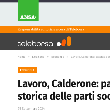
Responsabilità editoriale a cura di
Teleborsa
Home
»
Notiziario
»
Economia
»
Lavoro, Calderone: patente a cre
ECONOMIA
Lavoro, Calderone: pa
storica delle parti soc
25 Settembre 2024