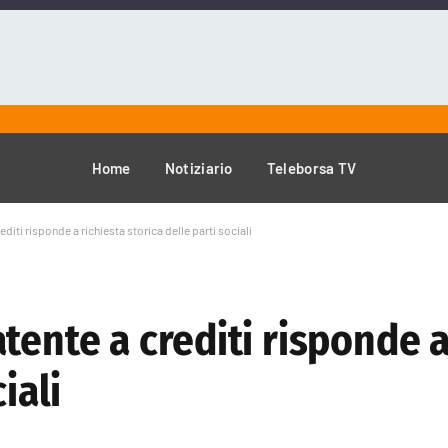
Home
Notiziario
Teleborsa TV
diti risponde a richiesta storica delle parti sociali
tente a crediti risponde a
iali