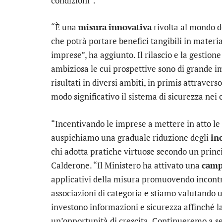
condizioni”.
“È una
misura
innovativa
rivolta al mondo d
che potrà portare benefici tangibili in materia
imprese”, ha aggiunto. Il rilascio e la gestion
ambiziosa le cui prospettive sono di grande 
risultati in diversi ambiti, in primis attrave
modo significativo il sistema di sicurezza nei 
“Incentivando le imprese a mettere in atto le 
auspichiamo una graduale riduzione degli
in
chi adotta pratiche virtuose secondo un princi
Calderone. “Il Ministero ha attivato una
camp
applicativi della misura promuovendo incontri 
associazioni di categoria e stiamo valutando u
investono informazioni e sicurezza affinché l
un’opportunità di crescita. Continueremo a se