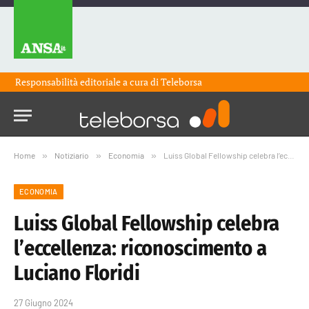
Responsabilità editoriale a cura di
Teleborsa
Home
»
Notiziario
»
Economia
»
Luiss Global Fellowship celebra l’eccellenza: riconoscimento a Luciano Floridi
ECONOMIA
Luiss Global Fellowship celebra
l’eccellenza: riconoscimento a
Luciano Floridi
27 Giugno 2024