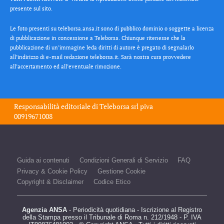
presente sul sito.
Le foto presenti su teleborsa.ansa.it sono di pubblico dominio o soggette a licenza
di pubblicazione in concessione a Teleborsa. Chiunque ritenesse che la
pubblicazione di un’immagine leda diritti di autore è pregato di segnalarlo
all’indirizzo di e-mail redazione teleborsa.it. Sarà nostra cura provvedere
all’accertamento ed all’eventuale rimozione.
Responsabilità editoriale di
Teleborsa srl
piva
00919671008
Guida ai contenuti
Condizioni Generali di Servizio
FAQ
Privacy & Cookie Policy
Gestione Cookie
Copyright & Disclaimer
Codice Etico
Agenzia ANSA
- Periodicità quotidiana - Iscrizione al Registro
della Stampa presso il Tribunale di Roma n. 212/1948 - P. IVA