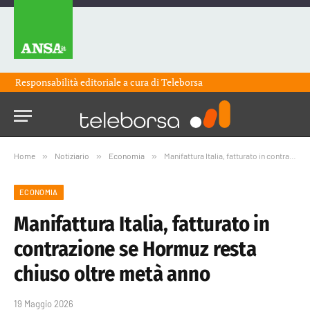
Responsabilità editoriale a cura di
Teleborsa
Home
»
Notiziario
»
Economia
»
Manifattura Italia, fatturato in contrazione se Hormuz resta chiuso oltre metà anno
ECONOMIA
Manifattura Italia, fatturato in
contrazione se Hormuz resta
chiuso oltre metà anno
19 Maggio 2026