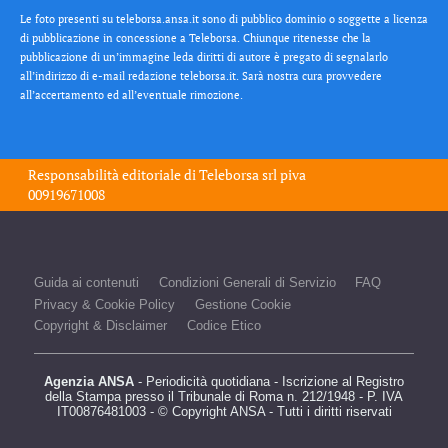
Le foto presenti su teleborsa.ansa.it sono di pubblico dominio o soggette a licenza
di pubblicazione in concessione a Teleborsa. Chiunque ritenesse che la
pubblicazione di un’immagine leda diritti di autore è pregato di segnalarlo
all’indirizzo di e-mail redazione teleborsa.it. Sarà nostra cura provvedere
all’accertamento ed all’eventuale rimozione.
Responsabilità editoriale di
Teleborsa srl
piva
00919671008
Guida ai contenuti
Condizioni Generali di Servizio
FAQ
Privacy & Cookie Policy
Gestione Cookie
Copyright & Disclaimer
Codice Etico
Agenzia ANSA
- Periodicità quotidiana - Iscrizione al Registro
della Stampa presso il Tribunale di Roma n. 212/1948 - P. IVA
IT00876481003 - © Copyright ANSA - Tutti i diritti riservati