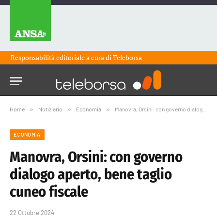
Responsabilità editoriale a cura di
Teleborsa
Home
»
Notiziario
»
Economia
»
Manovra, Orsini: con governo dialogo aperto, bene taglio cuneo fiscale
ECONOMIA
Manovra, Orsini: con governo
dialogo aperto, bene taglio
cuneo fiscale
22 Ottobre 2024