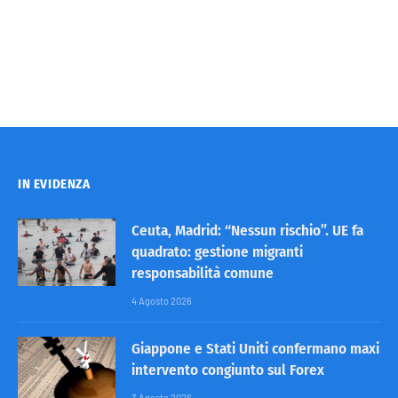
IN EVIDENZA
Ceuta, Madrid: “Nessun rischio”. UE fa
quadrato: gestione migranti
responsabilità comune
4 Agosto 2026
Giappone e Stati Uniti confermano maxi
intervento congiunto sul Forex
3 Agosto 2026