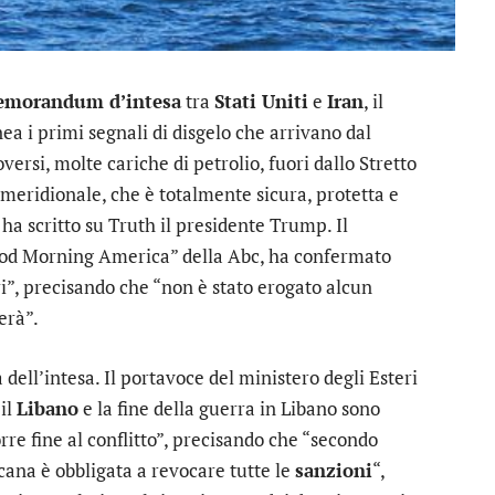
morandum d’intesa
tra
Stati Uniti
e
Iran
, il
nea i primi segnali di disgelo che arrivano dal
ersi, molte cariche di petrolio, fuori dallo Stretto
meridionale, che è totalmente sicura, protetta e
 ha scritto su Truth il presidente Trump. Il
ood Morning America” della Abc, ha confermato
ri”, precisando che “non è stato erogato alcun
erà”.
ell’intesa. Il portavoce del ministero degli Esteri
“il
Libano
e la fine della guerra in Libano sono
rre fine al conflitto”, precisando che “secondo
ana è obbligata a revocare tutte le
sanzioni
“,