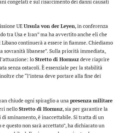
ani congelati e sul risarcimento dei danni causati
missione UE
Ursula von der Leyen
, in conferenza
rdo tra Usa e Iran” ma ha avvertito anche eli che
il Libano continuerà a essere in fiamme. Chiediamo
lla sovranità libanese”. Sulla priorità immediata,
l’attuazione: lo
Stretto di Hormuz
deve riaprire
ata senza ostacoli. È essenziale per la stabilità
oltre che “l’intesa deve portare alla fine dei
’Iran chiude ogni spiraglio a una
presenza militare
eri nello
Stretto di Hormuz
, sia per garantire la
 di sminamento, è inaccettabile. Si tratta di un
o e questo non sarà accettato”, ha dichiarato un