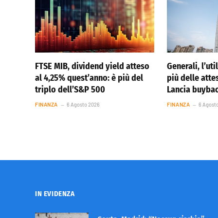
FTSE MIB, dividend yield atteso
Generali, l’ut
al 4,25% quest’anno: è più del
più delle atte
triplo dell’S&P 500
Lancia buybac
FINANZA
6 Agosto 2026
FINANZA
6 Agost
IN EVIDENZA