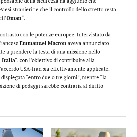
sponsabile della sicurezza ha aggiunto che
esi stranieri” e che il controllo dello stretto resta
ll’
Oman
“.
contrasto con le potenze europee. Intervistato da
 francese
Emmanuel
Macron
aveva annunciato
e a prendere la testa di una missione nello
e
Italia
“, con l’obiettivo di contribuire alla
l’accordo USA-Iran sia effettivamente applicato.
dispiegata “entro due o tre giorni”, mentre “la
izione di pedaggi sarebbe contraria al diritto