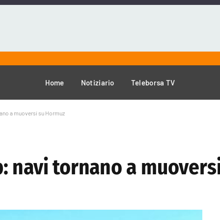
Home
Notiziario
Teleborsa TV
nano a muoversi su Hormuz
: navi tornano a muovers