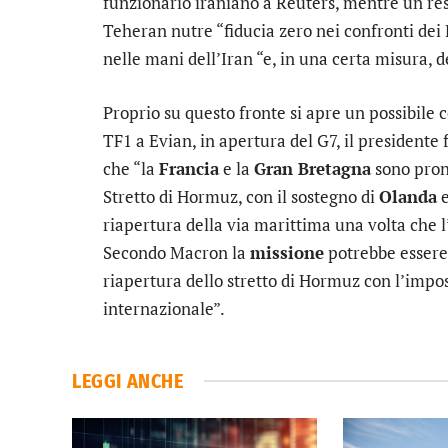
funzionario iraniano a Reuters, mentre un re
Teheran nutre “fiducia zero nei confronti dei Pa
nelle mani dell’Iran “e, in una certa misura, de
Proprio su questo fronte si apre un possibile 
TF1 a Evian, in apertura del G7, il presidente
che “la
Francia
e la
Gran Bretagna
sono pront
Stretto di Hormuz, con il sostegno di
Olanda
riapertura della via marittima una volta che 
Secondo Macron la
missione
potrebbe essere 
riapertura dello stretto di Hormuz con l’impos
internazionale”.
LEGGI ANCHE