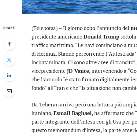
(Teleborsa) – Il giorno dopo l’annuncio del
me
SHARE
presidente americano
Donald
Trump
sottoli
traffico marittimo. “Le navi cominciano a muov
di Hormuz. Stanno percorrendo l”Autostrada’ 
incontaminata. Ci sono altre aree di transito”,
vicepresidente
JD Vance
, intervenendo a “G
che l’accordo “è stato firmato digitalmente ie
fondo” all’Iran e che “la situazione non cambi
Da Teheran arriva però una lettura più ampia d
iraniano,
Esmail Baghaei
, ha affermato che 
parte integrante dell’intesa con gli Usa per po
questo memorandum d’intesa, la parte americ