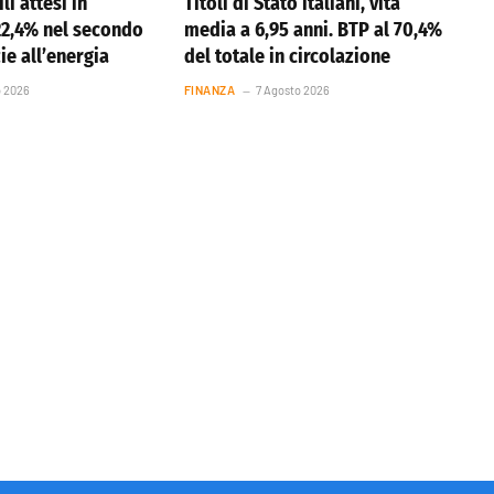
li attesi in
Titoli di Stato italiani, vita
22,4% nel secondo
media a 6,95 anni. BTP al 70,4%
ie all’energia
del totale in circolazione
o 2026
FINANZA
7 Agosto 2026