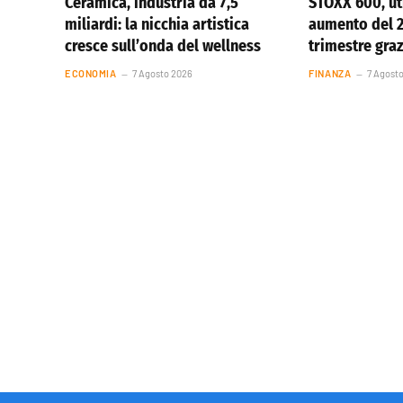
Ceramica, industria da 7,5
STOXX 600, uti
miliardi: la nicchia artistica
aumento del 
cresce sull’onda del wellness
trimestre graz
ECONOMIA
7 Agosto 2026
FINANZA
7 Agost