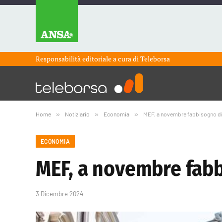
Responsabilità editoriale a cura di
Teleborsa
Home
»
Notiziario
»
Economia
»
MEF, a novembre fabbisogno di 5
ECONOMIA
MEF, a novembre fabbi
3 Dicembre 2024