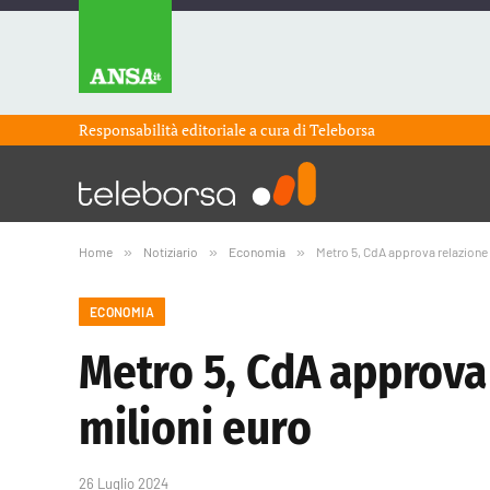
Responsabilità editoriale a cura di
Teleborsa
Home
»
Notiziario
»
Economia
»
Metro 5, CdA approva relazione s
ECONOMIA
Metro 5, CdA approva 
milioni euro
26 Luglio 2024