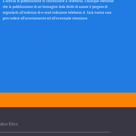
a licenza di pubblicazione in concessione a Teleborsa. Chiunque ritenesse
che la pubblicazione di un’immagine leda diritti di autore è pregato di
segnalarlo all’indirizzo di e-mail redazione teleborsa.it. Sarà nostra cura
provvedere all’accertamento ed all’eventuale rimozione.
dice Etico