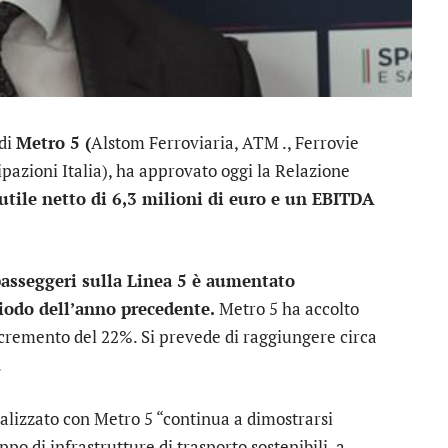
 di
Metro 5 (
Alstom Ferroviaria, ATM ., Ferrovie
cipazioni Italia), ha approvato oggi la Relazione
tile netto di 6,3 milioni di euro e un EBITDA
passeggeri sulla Linea 5 è aumentato
riodo dell’anno precedente.
Metro 5 ha accolto
ncremento del 22%. Si prevede di raggiungere circa
.
ealizzato con Metro 5 “continua a dimostrarsi
ppo di infrastrutture di trasporto sostenibili, a