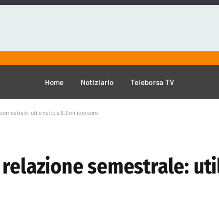
Home
Notiziario
Teleborsa TV
emestrale: utile netto a 6,3 milioni euro
relazione semestrale: util