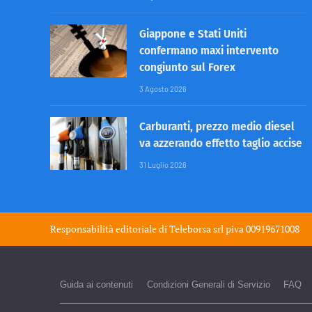
Giappone e Stati Uniti
confermano maxi intervento
congiunto sul Forex
3 Agosto 2026
Carburanti, prezzo medio diesel
va azzerando effetto taglio accise
31 Luglio 2026
Responsabilità editoriale di
Teleborsa srl
piva 00919671008
Guida ai contenuti
Condizioni Generali di Servizio
FAQ