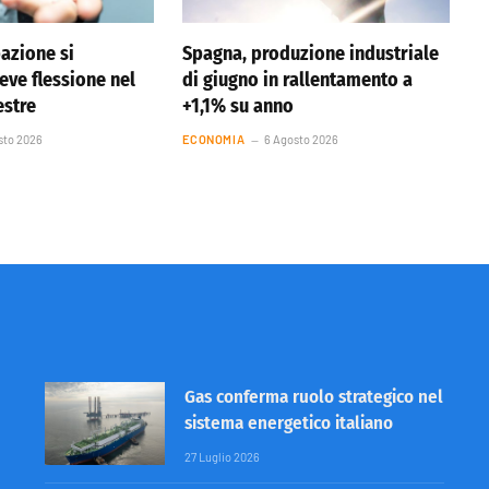
pazione si
Spagna, produzione industriale
eve flessione nel
di giugno in rallentamento a
estre
+1,1% su anno
sto 2026
ECONOMIA
6 Agosto 2026
Gas conferma ruolo strategico nel
sistema energetico italiano
27 Luglio 2026