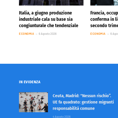
Italia, a giugno produzione
Francia, occu
industriale cala su base sia
conferma in li
congiunturale che tendenziale
secondo trim
ECONOMIA
6 Agosto 2026
ECONOMIA
6 Ago
IN EVIDENZA
Ceuta, Madrid: “Nessun rischio”.
UE fa quadrato: gestione migranti
responsabilità comune
4 Agosto 2026