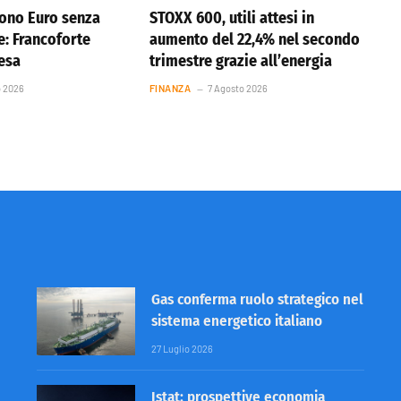
ono Euro senza
STOXX 600, utili attesi in
e: Francoforte
aumento del 22,4% nel secondo
resa
trimestre grazie all’energia
o 2026
FINANZA
7 Agosto 2026
Gas conferma ruolo strategico nel
sistema energetico italiano
27 Luglio 2026
Istat: prospettive economia