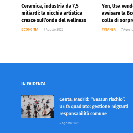
Ceramica, industria da 7,5
Yen, Usa vend
miliardi: la nicchia artistica
avvisare la Bc
cresce sull’onda del wellness
colta di sorp
ECONOMIA
7 Agosto 2026
FINANZA
7 Agost
IN EVIDENZA
Ceuta, Madrid: “Nessun rischio”.
UE fa quadrato: gestione migranti
responsabilità comune
4 Agosto 2026