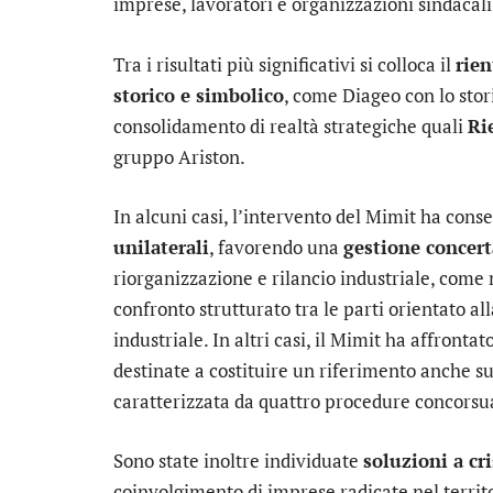
imprese, lavoratori e organizzazioni sindacal
Tra i risultati più significativi si colloca il
rien
storico e simbolico
, come Diageo con lo sto
consolidamento di realtà strategiche quali
Ri
gruppo Ariston.
In alcuni casi, l’intervento del Mimit ha conse
unilaterali
, favorendo una
gestione concert
riorganizzazione e rilancio industriale, come
confronto strutturato tra le parti orientato al
industriale. In altri casi, il Mimit ha affrontat
destinate a costituire un riferimento anche 
caratterizzata da quattro procedure concorsual
Sono state inoltre individuate
soluzioni a cr
coinvolgimento di imprese radicate nel territ