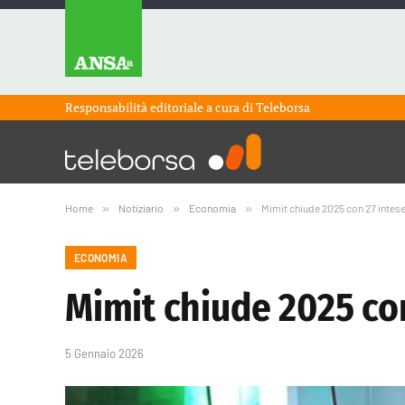
Responsabilità editoriale a cura di
Teleborsa
Home
»
Notiziario
»
Economia
»
Mimit chiude 2025 con 27 intese 
ECONOMIA
Mimit chiude 2025 con
5 Gennaio 2026