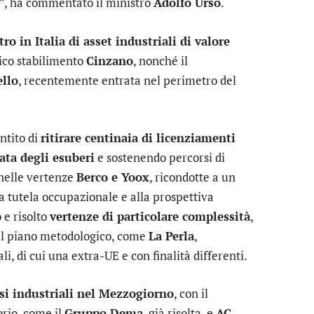
i”, ha commentato il ministro
Adolfo Urso
.
tro in Italia di asset industriali di valore
rico stabilimento
Cinzano
, nonché il
ello
, recentemente entrata nel perimetro del
ntito di
ritirare centinaia di licenziamenti
ata degli esuberi
e sostenendo percorsi di
 nelle vertenze
Berco e Yoox
, ricondotte a un
la tutela occupazionale e alla prospettiva
o e risolto
vertenze di particolare complessità
,
sul piano metodologico, come
La Perla
,
i, di cui una extra-UE e con finalità differenti.
isi industriali nel Mezzogiorno
, con il
orio, come il
Gruppo Dema
, già risolta, e
AC