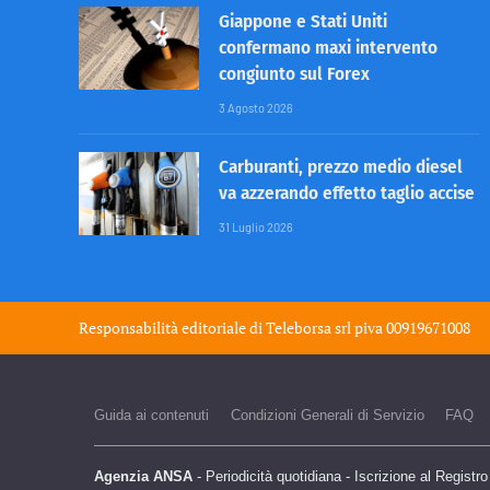
Giappone e Stati Uniti
confermano maxi intervento
congiunto sul Forex
3 Agosto 2026
Carburanti, prezzo medio diesel
va azzerando effetto taglio accise
31 Luglio 2026
Responsabilità editoriale di
Teleborsa srl
piva 00919671008
Guida ai contenuti
Condizioni Generali di Servizio
FAQ
Agenzia ANSA
- Periodicità quotidiana - Iscrizione al Registr