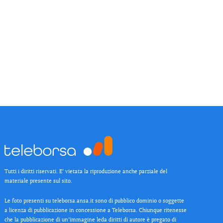
Tutti i diritti riservati. E’ vietata la riproduzione anche parziale del
materiale presente sul sito.
Le foto presenti su teleborsa.ansa.it sono di pubblico dominio o soggette
a licenza di pubblicazione in concessione a Teleborsa. Chiunque ritenesse
che la pubblicazione di un’immagine leda diritti di autore è pregato di