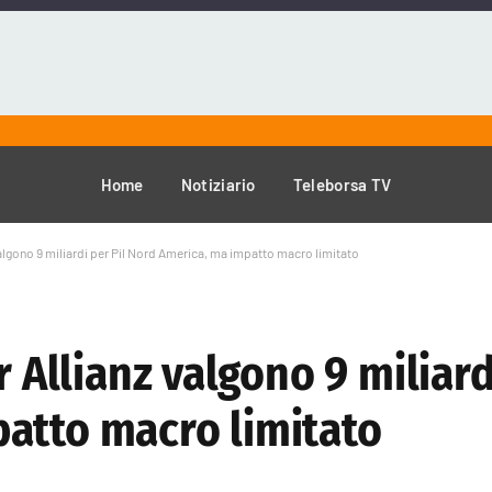
Home
Notiziario
Teleborsa TV
valgono 9 miliardi per Pil Nord America, ma impatto macro limitato
r Allianz valgono 9 miliard
atto macro limitato