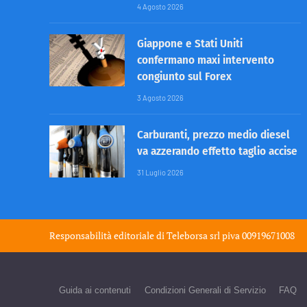
4 Agosto 2026
Giappone e Stati Uniti
confermano maxi intervento
congiunto sul Forex
3 Agosto 2026
Carburanti, prezzo medio diesel
va azzerando effetto taglio accise
31 Luglio 2026
Responsabilità editoriale di
Teleborsa srl
piva 00919671008
Guida ai contenuti
Condizioni Generali di Servizio
FAQ