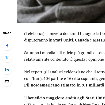
(Teleborsa) – Inizierà domani 11 giugno la
Co
SHARE
disputeranno in
Stati Uniti
,
Canada
e
Messi
Saranno i mondiali di calcio più grandi di s
relativamente contenuto. É questa l’opinione 
Nel report, gli analisti evidenziano che il tor
cui l’Iran), 104 partite e 16 città ospitanti, g
Pil nordamericano stimato in 9,1 miliardi 
Il
beneficio maggiore andrà agli Stati Unit
(78), inclusa la finale nell’area di New York: l’e