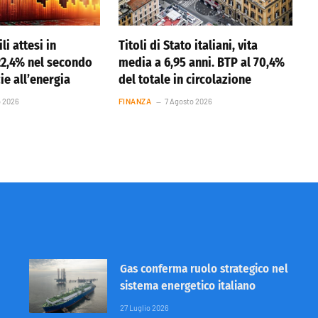
li attesi in
Titoli di Stato italiani, vita
22,4% nel secondo
media a 6,95 anni. BTP al 70,4%
ie all’energia
del totale in circolazione
o 2026
FINANZA
7 Agosto 2026
Gas conferma ruolo strategico nel
sistema energetico italiano
27 Luglio 2026