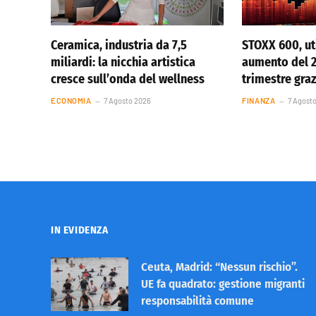
Ceramica, industria da 7,5
STOXX 600, uti
miliardi: la nicchia artistica
aumento del 
cresce sull’onda del wellness
trimestre graz
ECONOMIA
7 Agosto 2026
FINANZA
7 Agost
IN EVIDENZA
Ceuta, Madrid: “Nessun rischio”.
UE fa quadrato: gestione migranti
responsabilità comune