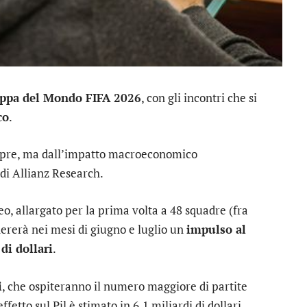
ppa del Mondo FIFA 2026
, con gli incontri che si
co
.
empre, ma dall’impatto macroeconomico
di Allianz Research.
neo, allargato per la prima volta a 48 squadre (fra
enererà nei mesi di giugno e luglio un
impulso al
di dollari
.
i
, che ospiteranno il numero maggiore di partite
ffetto sul Pil è stimato in 6,1 miliardi di dollari,