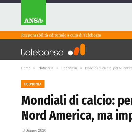
Responsabilità editoriale a cura di
Teleborsa
Home
»
Notiziario
»
Economia
»
Mondiali di calcio: per Allianz 
ECONOMIA
Mondiali di calcio: pe
Nord America, ma imp
10 Giugno 2026