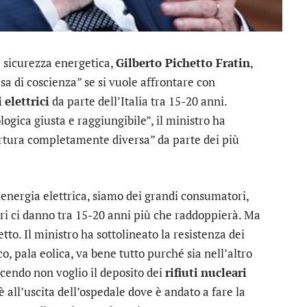
a sicurezza energetica,
Gilberto Pichetto Fratin
,
a di coscienza” se si vuole affrontare con
i
elettrici
da parte dell’Italia tra 15-20 anni.
gica giusta e raggiungibile”, il ministro ha
rtura completamente diversa” da parte dei più
nergia elettrica, siamo dei grandi consumatori,
tori ci danno tra 15-20 anni più che raddoppierà. Ma
to. Il ministro ha sottolineato la resistenza dei
o, pala eolica, va bene tutto purché sia nell’altro
cendo non voglio il deposito dei
rifiuti
nucleari
è all’uscita dell’ospedale dove è andato a fare la