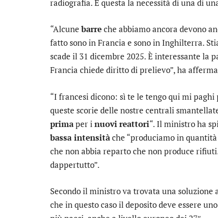
radiografia. È questa la necessità di una di un
“Alcune
barre
che abbiamo ancora devono and
fatto sono in Francia e sono in Inghilterra. S
scade il 31 dicembre 2025. È interessante la p
Francia chiede diritto di prelievo”, ha afferma
“I francesi dicono: sì te le tengo qui mi paghi
queste scorie delle nostre centrali smantellat
prima
per i
nuovi
reattori
“. Il ministro ha s
bassa intensità
che “produciamo in quantità 
che non abbia reparto che non produce rifiuti
dappertutto”.
Secondo il ministro va trovata una soluzione 
che in questo caso il deposito deve essere uno