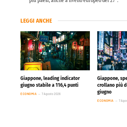
più paesi, anche a livello europeo dei 27″.
LEGGI ANCHE
Giappone, leading indicator
Giappone, spe
giugno stabile a 116,4 punti
crollano più d
giugno
ECONOMIA
7 Agosto 2026
ECONOMIA
7 Ago