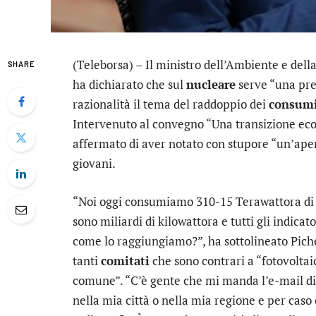
(Teleborsa) – Il ministro dell’Ambiente e dell
SHARE
ha dichiarato che sul
nucleare
serve “una pres
razionalità il tema del raddoppio dei
consum
Intervenuto al convegno “Una transizione ecolo
affermato di aver notato con stupore “un’ape
giovani.
“Noi oggi consumiamo 310-15 Terawattora di e
sono miliardi di kilowattora e tutti gli indica
come lo raggiungiamo?”, ha sottolineato Pichet
tanti
comitati
che sono contrari a “fotovoltaic
comune”. “C’è gente che mi manda l’e-mail di
nella mia città o nella mia regione e per caso 