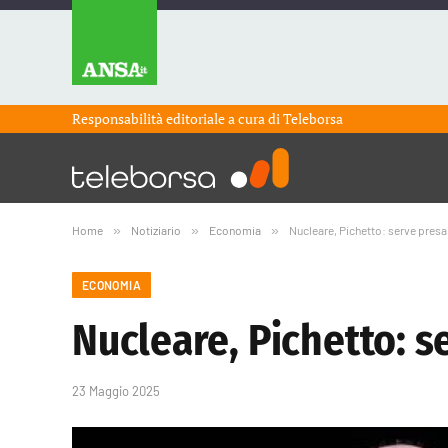
Responsabilità editoriale a cura di
Teleborsa
Home
»
Notiziario
»
Economia
»
Nucleare, Pichetto: serve presa
ECONOMIA
Nucleare, Pichetto: s
23 Maggio 2025