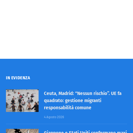
IN EVIDENZA
Ceuta, Madrid: “Nessun rischio”. UE fa
quadrato: gestione migranti
responsabilità comune
4 Agosto 2026
Giappone e Stati Uniti confermano maxi