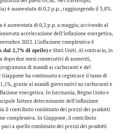
ggioranza dei paesi OCSE. Nel frattempo,
ia) è aumentata di 0,2 p.p., raggiungendo il 3,8%.
a è aumentata di 0,3 p.p. a maggio, arrivando al
nnovata accelerazione dell’inflazione energetica,
a novembre 2022. L’inflazione complessiva è
% dal 2,7% di aprile)
e Stati Uniti. Al contrario, in
a dopo due mesi consecutivi di aumenti,
programma di sussidi ai carburanti e del
l Giappone ha continuato a registrare il tasso di
l’1,5%, grazie ai sussidi governativi su carburanti e
flazione energetica. In Germania, Regno Unito e
rincipale fattore determinante dell’inflazione
a il contributo combinato dei prezzi dei prodotti
ione complessiva. In Giappone, il contributo
e pari a quello combinato dei prezzi dei prodotti