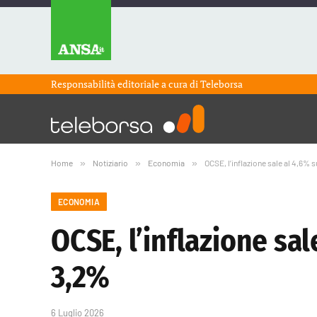
Responsabilità editoriale a cura di
Teleborsa
Home
»
Notiziario
»
Economia
»
OCSE, l’inflazione sale al 4,6% s
ECONOMIA
OCSE, l’inflazione sal
3,2%
6 Luglio 2026