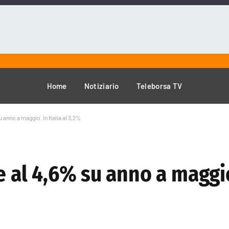
Home
Notiziario
Teleborsa TV
u anno a maggio. In Italia al 3,2%
e al 4,6% su anno a maggio.