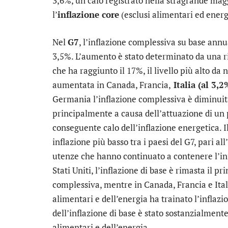
3,6%, un calo registrato nella stragrande ma
l’
inflazione core
(esclusi alimentari ed energ
Nel
G7
, l’inflazione complessiva su base annu
3,5%. L’aumento è stato determinato da una ri
che ha raggiunto il 17%, il livello più alto d
aumentata in Canada, Francia,
Italia (al 3,2
Germania l’inflazione complessiva è diminuit
principalmente a causa dell’attuazione di un 
conseguente calo dell’inflazione energetica. I
inflazione più basso tra i paesi del G7, pari al
utenze che hanno continuato a contenere l’in
Stati Uniti, l’inflazione di base è rimasta il p
complessiva, mentre in Canada, Francia e Itali
alimentari e dell’energia ha trainato l’inflaz
dell’inflazione di base è stato sostanzialment
alimentari e dell’energia.