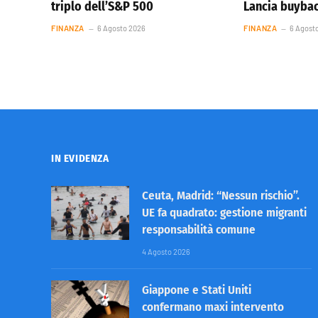
triplo dell’S&P 500
Lancia buybac
FINANZA
6 Agosto 2026
FINANZA
6 Agost
IN EVIDENZA
Ceuta, Madrid: “Nessun rischio”.
UE fa quadrato: gestione migranti
responsabilità comune
4 Agosto 2026
Giappone e Stati Uniti
confermano maxi intervento