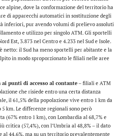
ce alpine, dove la conformazione del territorio ha
re di apparecchi automatici in sostituzione degli
tà inferiori, pur avendo volumi di prelievo assoluti
ollamento e utilizzo per singolo ATM. Gli sportelli
ord Est, 3.873 nel Centro e 4.233 nel Sud e Isole.
 è netto: il Sud ha meno sportelli per abitante e la
lpito in modo sproporzionato le filiali nelle aree
à ai punti di accesso al contante
– filiali e ATM
olazione che risiede entro una certa distanza
nale, il 61,5% della popolazione vive entro 1 km da
o 5 km. Le differenze regionali sono però
vita (67% entro 1 km), con Lombardia al 68,7% e
ù critica (57,4%), con l’Umbria al 48,8% – il dato
nde al 44,6%, ma su un territorio prevalentemente