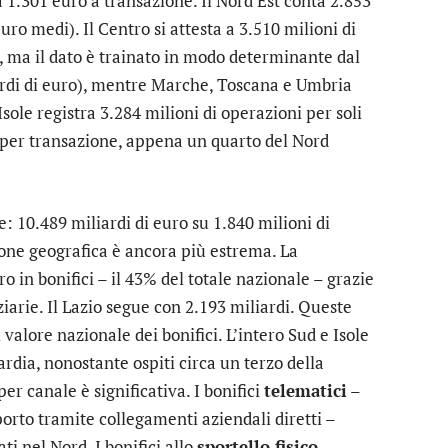
a 1.301 euro a transazione. Il Nord Est conta 2.853
uro medi). Il Centro si attesta a 3.510 milioni di
, ma il dato è trainato in modo determinante dal
iardi di euro), mentre Marche, Toscana e Umbria
sole registra 3.284 milioni di operazioni per soli
 per transazione, appena un quarto del Nord
: 10.489 miliardi di euro su 1.840 milioni di
ione geografica è ancora più estrema. La
 in bonifici – il 43% del totale nazionale – grazie
iarie. Il Lazio segue con 2.193 miliardi. Queste
valore nazionale dei bonifici. L’intero Sud e Isole
rdia, nonostante ospiti circa un terzo della
r canale è significativa. I bonifici
telematici
–
porto tramite collegamenti aziendali diretti –
i nel Nord. I bonifici allo
sportello fisico