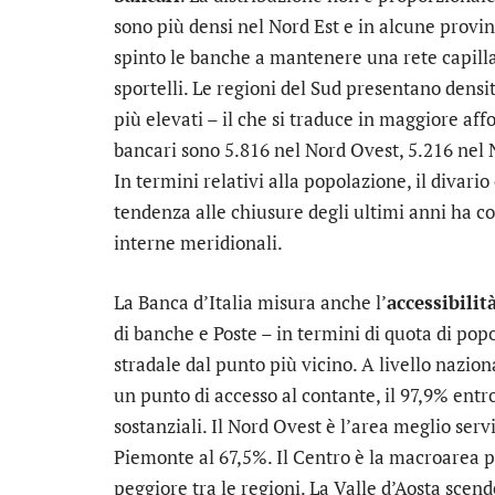
sono più densi nel Nord Est e in alcune provin
spinto le banche a mantenere una rete capilla
sportelli. Le regioni del Sud presentano densi
più elevati – il che si traduce in maggiore aff
bancari sono 5.816 nel Nord Ovest, 5.216 nel N
In termini relativi alla popolazione, il divario
tendenza alle chiusure degli ultimi anni ha co
interne meridionali.
La Banca d’Italia misura anche l’
accessibilit
di banche e Poste – in termini di quota di pop
stradale dal punto più vicino. A livello nazio
un punto di accesso al contante, il 97,9% entr
sostanziali. Il Nord Ovest è l’area meglio ser
Piemonte al 67,5%. Il Centro è la macroarea pi
peggiore tra le regioni. La Valle d’Aosta sce