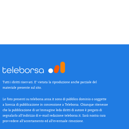
Tutti i diritti riservati. E’ vietata la riproduzione anche parziale del
materiale presente sul sito.
Le foto presenti su teleborsa.ansa.it sono di pubblico dominio o soggette
a licenza di pubblicazione in concessione a Teleborsa. Chiunque ritenesse
che la pubblicazione di un’immagine leda diritti di autore è pregato di
segnalarlo all’indirizzo di e-mail redazione teleborsa.it. Sarà nostra cura
provvedere all’accertamento ed all’eventuale rimozione.