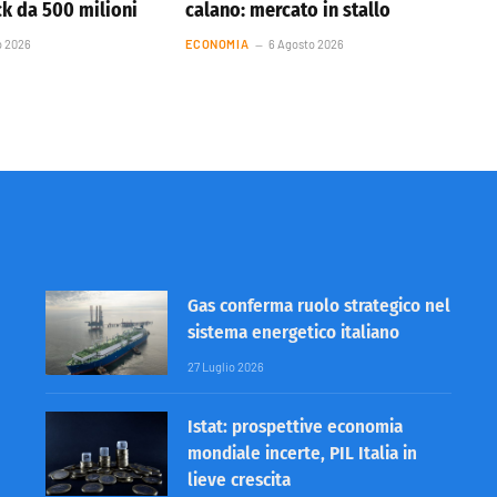
k da 500 milioni
calano: mercato in stallo
o 2026
ECONOMIA
6 Agosto 2026
Gas conferma ruolo strategico nel
sistema energetico italiano
27 Luglio 2026
Istat: prospettive economia
mondiale incerte, PIL Italia in
lieve crescita