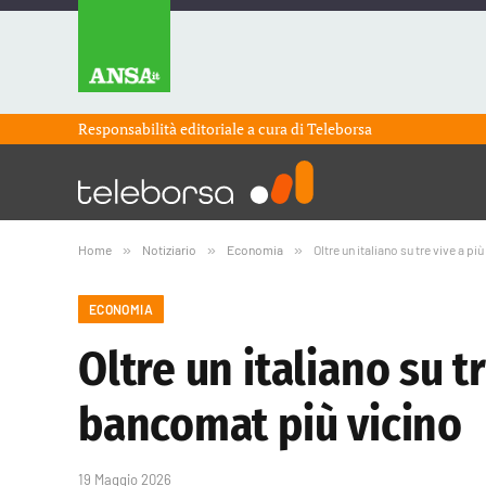
Responsabilità editoriale a cura di
Teleborsa
Home
»
Notiziario
»
Economia
»
Oltre un italiano su tre vive a p
ECONOMIA
Oltre un italiano su t
bancomat più vicino
19 Maggio 2026