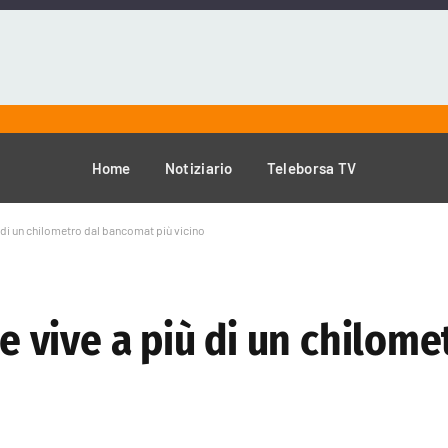
Home
Notiziario
Teleborsa TV
iù di un chilometro dal bancomat più vicino
re vive a più di un chilome