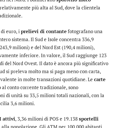
elativamente più alta al Sud, dove la clientela
adizionale.
di euro, i
prelievi di contante
fotografano una
intero sistema. Il Sud e Isole concentra 336,9
243,9 milioni) e del Nord Est (190,4 milioni),
vamente inferiore. In valore, il Sud raggiunge 123
rdi del Nord Ovest. Il dato è ancora più significativo
 Sud si preleva molto ma si paga meno con carta,
valente in molte transazioni quotidiane. Le
carte
o al conto corrente tradizionale, sono
i di unità su 33,5 milioni totali nazionali, con la
ilia 3,6 milioni.
 attivi
, 3,36 milioni di POS e 19.138
sportelli
e alla popolazione. Gli ATM per 100.000 abitanti