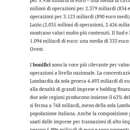
per 5.936 miliardi di euro – una media di circ
milioni di operazioni per 2.379 miliardi (834 e
operazioni per 3.123 miliardi (890 euro medi)
Lazio (2.035 milioni di operazioni, 2.426 mil
mostrano valori molto più contenuti. Il Sud e I
1.094 miliardi di euro: una media di 333 euro
Ovest.
I
bonifici
sono la voce più rilevante per valore
operazioni a livello nazionale. La concentraz
Lombardia da sola genera 4.493 miliardi di euro
alla densità di grandi imprese e holding finanz
due sole regioni producono insieme il 63% del 
si ferma a 768 miliardi, meno della sola Lomba
popolazione italiana. Anche la composizione pe
usati dalle imprese per transazioni di alto im
pesano 5.996 miliardi di euro e sono concentrat