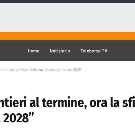
Home
Notiziario
Teleborsa TV
rmine, ora la sfida è il take-up. Cassa positiva dal 2028”
tieri al termine, ora la sfi
l 2028”