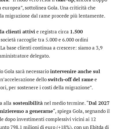
 europea”, sottolinea Gola. Una criticità che
 la migrazione dal rame procede più lentamente.
a clienti attivi
e registra circa
1.500
società raccoglie tra 5.000 e 6.000 ordini
“La base clienti continua a crescere: siamo a 3,9
amministratore delegato.
ndo Gola sarà necessario
intervenire anche sul
un’accelerazione dello
switch-off del rame
e
ori, per sostenere i costi della migrazione”.
a alla
sostenibilità
nel medio termine. “
Dal 2027
inizieremo a generarne
“, spiega Gola, segnando il
ale dopo investimenti complessivi vicini ai 12
iunto 798,1 milioni di euro (+18%), con un Ebitda di