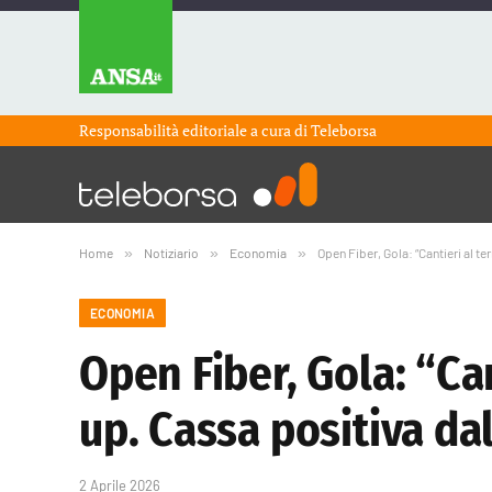
Responsabilità editoriale a cura di
Teleborsa
Home
»
Notiziario
»
Economia
»
Open Fiber, Gola: “Cantieri al te
ECONOMIA
Open Fiber, Gola: “Can
up. Cassa positiva da
2 Aprile 2026