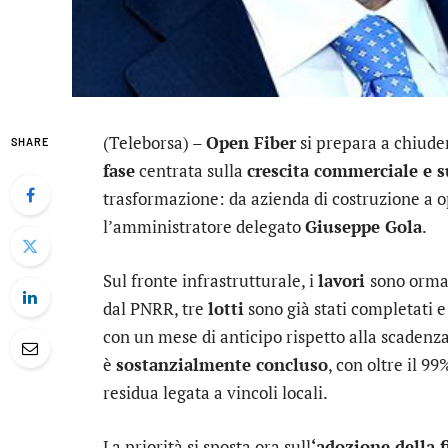
(Teleborsa) –
Open Fiber
si prepara a chiuder
SHARE
fase
centrata sulla
crescita commerciale e su
trasformazione: da azienda di costruzione a o
l’amministratore delegato
Giuseppe Gola
.
Sul fronte infrastrutturale, i
lavori
sono orma
dal PNRR, tre
lotti
sono già stati completati e
con un mese di anticipo rispetto alla scadenz
è
sostanzialmente concluso
, con oltre il 9
residua legata a vincoli locali.
La priorità si sposta ora sull
‘adozione della f