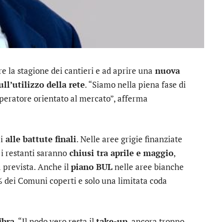
e la stagione dei cantieri e ad aprire una
nuova
ll’utilizzo della rete
. “Siamo nella piena fase di
peratore orientato al mercato”, afferma
i
alle battute finali
. Nelle aree grigie finanziate
 i restanti saranno
chiusi tra aprile e maggio
,
a prevista. Anche il
piano BUL
nelle aree bianche
9% dei Comuni coperti e solo una limitata coda
ibra
. “Il nodo vero resta il
take-up
, ancora troppo