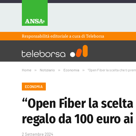
Responsabilità editoriale a cura di
Teleborsa
Home
»
Notiziario
»
Economia
»
“Open Fiber la scelta che ti prem
ECONOMIA
“Open Fiber la scelta
regalo da 100 euro ai 
2 Settembre 2024