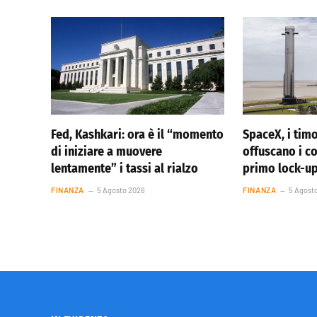
Fed, Kashkari: ora è il “momento
SpaceX, i timo
di iniziare a muovere
offuscano i co
lentamente” i tassi al rialzo
primo lock-u
FINANZA
5 Agosto 2026
FINANZA
5 Agost