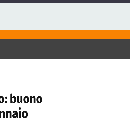
no: buono
ennaio