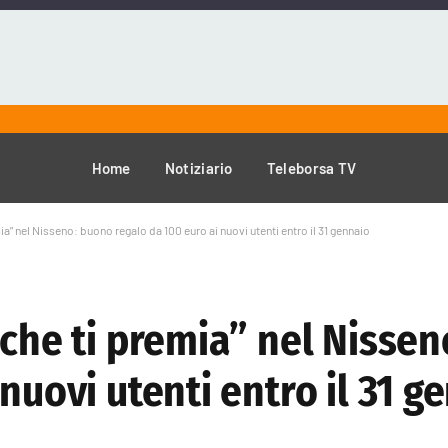
Home
Notiziario
Teleborsa TV
ia” nel Nisseno: buono regalo da 100 euro ai nuovi utenti entro il 31 gennaio
 che ti premia” nel Nisse
nuovi utenti entro il 31 g