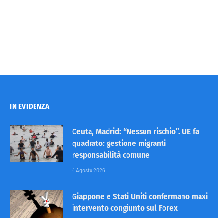
IN EVIDENZA
Ceuta, Madrid: “Nessun rischio”. UE fa
quadrato: gestione migranti
responsabilità comune
4 Agosto 2026
Giappone e Stati Uniti confermano maxi
intervento congiunto sul Forex