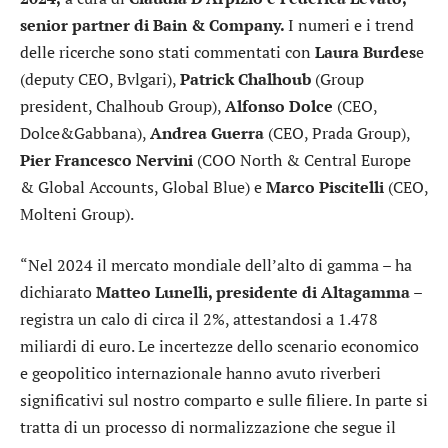
senior partner di Bain & Company.
I numeri e i trend
delle ricerche sono stati commentati con
Laura Burdes
e
(deputy CEO, Bvlgari),
Patrick Chalhoub
(Group
president, Chalhoub Group),
Alfonso Dolce
(CEO,
Dolce&Gabbana),
Andrea Guerra
(CEO, Prada Group),
Pier Francesco Nervini
(COO North & Central Europe
& Global Accounts, Global Blue) e
Marco Piscitelli
(CEO,
Molteni Group).
“Nel 2024 il mercato mondiale dell’alto di gamma – ha
dichiarato
Matteo Lunelli, presidente di Altagamma
–
registra un calo di circa il 2%, attestandosi a 1.478
miliardi di euro. Le incertezze dello scenario economico
e geopolitico internazionale hanno avuto riverberi
significativi sul nostro comparto e sulle filiere. In parte si
tratta di un processo di normalizzazione che segue il