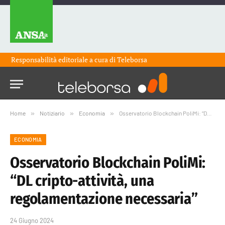
Responsabilità editoriale a cura di
Teleborsa
Home
»
Notiziario
»
Economia
»
Osservatorio Blockchain PoliMi: “DL cripto-attività, una regolamentazione necessaria”
ECONOMIA
Osservatorio Blockchain PoliMi:
“DL cripto-attività, una
regolamentazione necessaria”
24 Giugno 2024