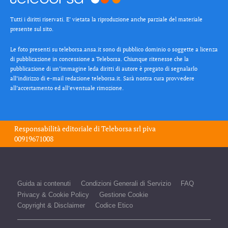
Tutti i diritti riservati. E’ vietata la riproduzione anche parziale del materiale
presente sul sito.
Le foto presenti su teleborsa.ansa.it sono di pubblico dominio o soggette a licenza
di pubblicazione in concessione a Teleborsa. Chiunque ritenesse che la
pubblicazione di un’immagine leda diritti di autore è pregato di segnalarlo
all’indirizzo di e-mail redazione teleborsa.it. Sarà nostra cura provvedere
all’accertamento ed all’eventuale rimozione.
Responsabilità editoriale di
Teleborsa srl
piva
00919671008
Guida ai contenuti
Condizioni Generali di Servizio
FAQ
Privacy & Cookie Policy
Gestione Cookie
Copyright & Disclaimer
Codice Etico