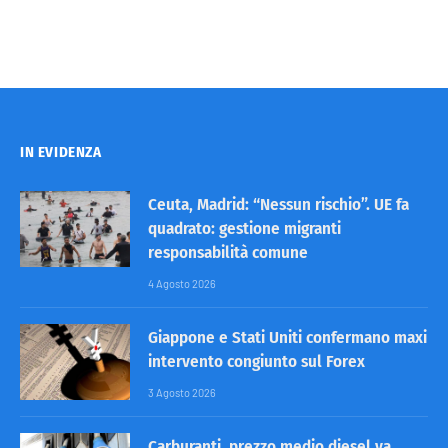
IN EVIDENZA
Ceuta, Madrid: “Nessun rischio”. UE fa
quadrato: gestione migranti
responsabilità comune
4 Agosto 2026
Giappone e Stati Uniti confermano maxi
intervento congiunto sul Forex
3 Agosto 2026
Carburanti, prezzo medio diesel va