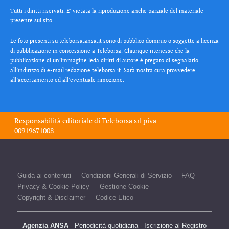
Tutti i diritti riservati. E’ vietata la riproduzione anche parziale del materiale
presente sul sito.
Le foto presenti su teleborsa.ansa.it sono di pubblico dominio o soggette a licenza
di pubblicazione in concessione a Teleborsa. Chiunque ritenesse che la
pubblicazione di un’immagine leda diritti di autore è pregato di segnalarlo
all’indirizzo di e-mail redazione teleborsa.it. Sarà nostra cura provvedere
all’accertamento ed all’eventuale rimozione.
Responsabilità editoriale di
Teleborsa srl
piva
00919671008
Guida ai contenuti
Condizioni Generali di Servizio
FAQ
Privacy & Cookie Policy
Gestione Cookie
Copyright & Disclaimer
Codice Etico
Agenzia ANSA
- Periodicità quotidiana - Iscrizione al Registro