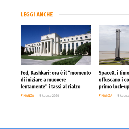
LEGGI ANCHE
Fed, Kashkari: ora è il “momento
SpaceX, i timo
di iniziare a muovere
offuscano i co
lentamente” i tassi al rialzo
primo lock-u
FINANZA
5 Agosto 2026
FINANZA
5 Agost