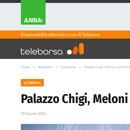
Responsabilità editoriale a cura di
Teleborsa
Home
»
Notiziario
»
Economia
»
Palazzo Chigi, Meloni riceve Si
ECONOMIA
Palazzo Chigi, Meloni
28 Agosto 2024