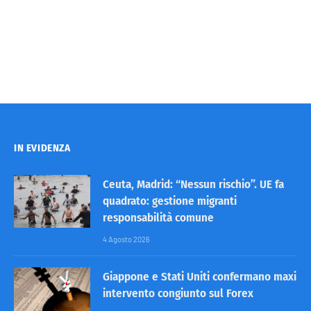
IN EVIDENZA
Ceuta, Madrid: “Nessun rischio”. UE fa
quadrato: gestione migranti
responsabilità comune
4 Agosto 2026
Giappone e Stati Uniti confermano maxi
intervento congiunto sul Forex