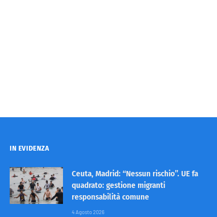
IN EVIDENZA
Ceuta, Madrid: “Nessun rischio”. UE fa
quadrato: gestione migranti
responsabilità comune
4 Agosto 2026