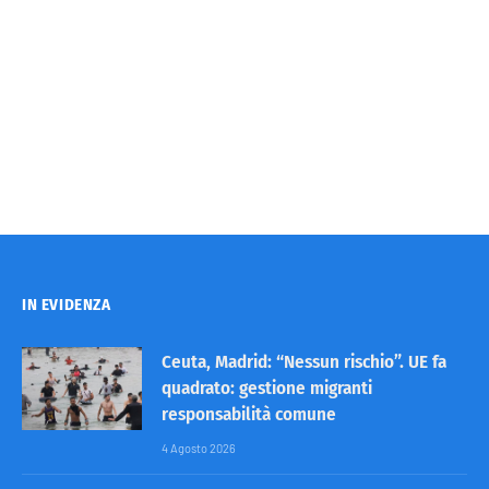
IN EVIDENZA
Ceuta, Madrid: “Nessun rischio”. UE fa
quadrato: gestione migranti
responsabilità comune
4 Agosto 2026